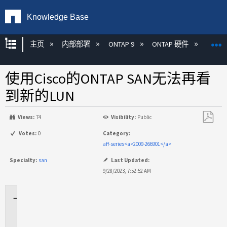
Knowledge Base
扩展/隐缩全局层次
主页
内部部署
ONTAP 9
ONTAP 硬件
ON
使用Cisco的ONTAP SAN无法再看
到新的LUN
Views:
74
Visibility:
Public
另
Votes:
0
Category:
存
aff-series<a>2009-266901</a>
为
Specialty:
san
Last Updated:
PDF
9/28/2023, 7:52:52 AM
适
用
场