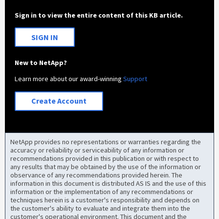
Sign in to view the entire content of this KB article.
SIGN IN
New to NetApp?
Learn more about our award-winning
Support
Create Account
NetApp provides no representations or warranties regarding the
accuracy or reliability or serviceability of any information or
recommendations provided in this publication or with respect to
any results that may be obtained by the use of the information or
observance of any recommendations provided herein. The
information in this document is distributed AS IS and the use of this
information or the implementation of any recommendations or
techniques herein is a customer's responsibility and depends on
the customer's ability to evaluate and integrate them into the
customer's operational environment. This document and the