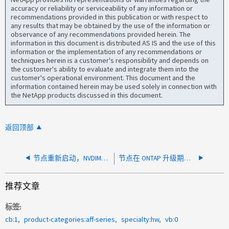
accuracy or reliability or serviceability of any information or
recommendations provided in this publication or with respect to
any results that may be obtained by the use of the information or
observance of any recommendations provided herein. The
information in this document is distributed AS IS and the use of this
information or the implementation of any recommendations or
techniques herein is a customer's responsibility and depends on
the customer's ability to evaluate and integrate them into the
customer's operational environment. This document and the
information contained herein may be used solely in connection with
the NetApp products discussed in this document.
返回顶部
节点重新启动，NVDIMM 处于错误状态
节点在 ONTAP 升级期间报告了"未知"状态
推荐文章
标签
cb:1
product-categories:aff-series
specialty:hw
vb:0