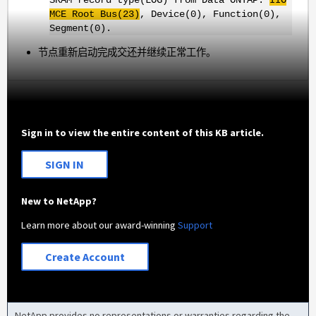
MCE Root Bus(23)
, Device(0), Function(0),
Segment(0).
节点重新启动完成交还并继续正常工作。
Sign in to view the entire content of this KB article.
SIGN IN
New to NetApp?
Learn more about our award-winning
Support
Create Account
NetApp provides no representations or warranties regarding the