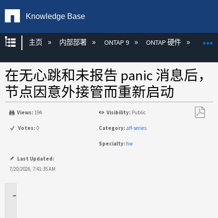
Knowledge Base
扩展/隐缩全局层次
主页
内部部署
ONTAP 9
ONTAP 硬件
ON
在无心跳和未报告 panic 消息后，
节点因意外接管而重新启动
Views:
194
Visibility:
Public
另
Votes:
0
Category:
aff-series
存
Specialty:
hw
为
PDF
Last Updated:
7/20/2026, 7:41:35 AM
适
用
于