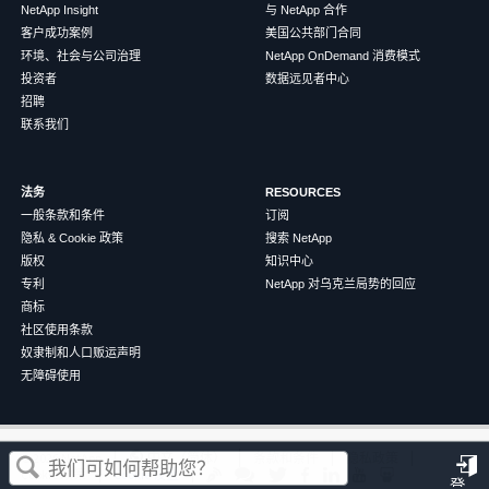
NetApp Insight
与 NetApp 合作
客户成功案例
美国公共部门合同
环境、社会与公司治理
NetApp OnDemand 消费模式
投资者
数据远见者中心
招聘
联系我们
法务
RESOURCES
一般条款和条件
订阅
隐私 & Cookie 政策
搜索 NetApp
版权
知识中心
专利
NetApp 对乌克兰局势的回应
商标
社区使用条款
奴隶制和人口贩运声明
无障碍使用
这篇文章对您有帮助吗？
©
2026
NetApp
中文（简体）
条款和条件
隐私政策
Cookie 政策
Cookie 设置
登