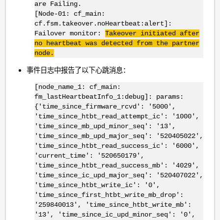
are Failing.
[Node-01: cf_main:
cf.fsm.takeover.noHeartbeat:alert]:
Failover monitor:
Takeover initiated after
no heartbeat was detected from the partner
node.
事件日志中报告了以下心跳消息：
[node_name_1: cf_main:
fm_lastHeartbeatInfo_1:debug]: params:
{'time_since_firmware_rcvd': '5000',
'time_since_htbt_read_attempt_ic': '1000',
'time_since_mb_upd_minor_seq': '13',
'time_since_mb_upd_major_seq': '520405022',
'time_since_htbt_read_success_ic': '6000',
'current_time': '520650179',
'time_since_htbt_read_success_mb': '4029',
'time_since_ic_upd_major_seq': '520407022',
'time_since_htbt_write_ic': '0',
'time_since_first_htbt_write_mb_drop':
'259840013', 'time_since_htbt_write_mb':
'13', 'time_since_ic_upd_minor_seq': '0',