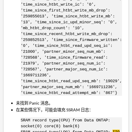
'time_since_htbt_write_ic': '0',
'time_since_first_htbt_write_mb_drop':
'259855013', 'time_since_htbt_write_mb':
'13', 'time_since_ic_upd_minor_seq': '0',
'mb_htbt_drop_count': '10',
'time_since_recent_htbt_write_mb_drop':
'259852513', 'time_since_firmware_written':
'0', 'time_since_htbt_read_upd_seq_ic':
'21000', 'partner_minor_seq_num_mb':
'728568', 'time_since_firmware_read':
'21979', 'partner_minor_seq_num_ic':
'728567', 'partner_major_seq_num_ic':
'1669711236',
'time_since_htbt_read_upd_seq_mb': '19029',
'partner_major_seq_num_mb': '1669711236',
'time_since_htbt_read_attempt_mb': '867'}
未找到 Panic 消息。
在某些情况下，可能会填充 SSRAM 日志：
SRAM record type(CPU) from Data ONTAP:
socket(0) core(8) bank(6)
SRAM record type(LOG) from Data ONTAP:
IIO