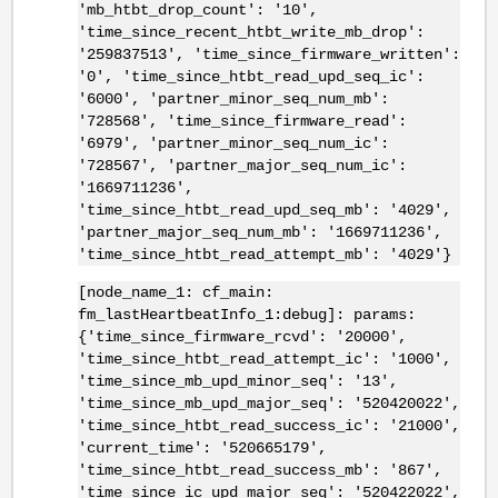
'mb_htbt_drop_count': '10',
'time_since_recent_htbt_write_mb_drop':
'259837513', 'time_since_firmware_written':
'0', 'time_since_htbt_read_upd_seq_ic':
'6000', 'partner_minor_seq_num_mb':
'728568', 'time_since_firmware_read':
'6979', 'partner_minor_seq_num_ic':
'728567', 'partner_major_seq_num_ic':
'1669711236',
'time_since_htbt_read_upd_seq_mb': '4029',
'partner_major_seq_num_mb': '1669711236',
'time_since_htbt_read_attempt_mb': '4029'}
[node_name_1: cf_main:
fm_lastHeartbeatInfo_1:debug]: params:
{'time_since_firmware_rcvd': '20000',
'time_since_htbt_read_attempt_ic': '1000',
'time_since_mb_upd_minor_seq': '13',
'time_since_mb_upd_major_seq': '520420022',
'time_since_htbt_read_success_ic': '21000',
'current_time': '520665179',
'time_since_htbt_read_success_mb': '867',
'time_since_ic_upd_major_seq': '520422022',