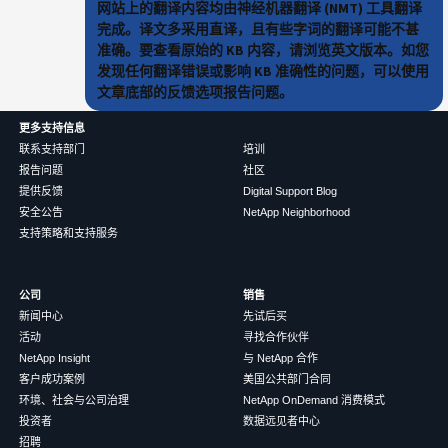
网站上的翻译内容均由神经机器翻译 (NMT) 工具翻译
完成。译文多采用直译，且有些字词的翻译可能不甚
准确。要查看原始的 KB 内容，请浏览英文版本。如您
发现任何翻译错误或影响 KB 准确性的问题，可以使用
文章底部的反馈选项报告问题。
更多支持信息
联系支持部门
培训
报告问题
社区
提供反馈
Digital Support Blog
安全公告
NetApp Neighborhood
支持策略和支持服务
公司
销售
新闻中心
先试后买
活动
寻找合作伙伴
NetApp Insight
与 NetApp 合作
客户成功案例
美国公共部门合同
环境、社会与公司治理
NetApp OnDemand 消费模式
投资者
数据远见者中心
招聘