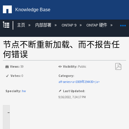
Knowledge Base
扩展/隐缩全局层次
主页
内部部署
ONTAP 9
ONTAP 硬件
ON
节点不断重新加载、而不报告任
何错误
Views:
59
Visibility:
Public
另
Votes:
0
Category:
存
aff-series<a>2009年294430</a>
为
Specialty:
hw
Last Updated:
PDF
9/16/2022, 7:24:17 PM
适
用
场