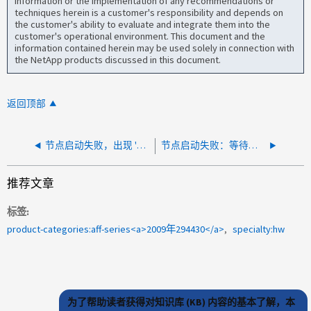
information or the implementation of any recommendations or
techniques herein is a customer's responsibility and depends on
the customer's ability to evaluate and integrate them into the
customer's operational environment. This document and the
information contained herein may be used solely in connection with
the NetApp products discussed in this document.
返回顶部
节点启动失败，出现 'Waiting for SP ...' ，所有传感器都正常
节点启动失败：等待保留清除，HA 互连错误验证电缆连接是否正确
推荐文章
标签
product-categories:aff-series<a>2009年294430</a>
specialty:hw
为了帮助读者获得对知识库 (KB) 内容的基本了解，本