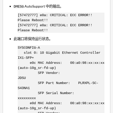
AutoSupport 中的输出。
DMESG
[57472777] e0a: CRITICAL: ECC ERROR!!
Please Reboot!!
[57472777] e0a: CRITICAL: ECC ERROR!!
Please Reboot!!
此端口将保持运行状态。
SYSCONFIG-A
slot 0: 10 Gigabit Ethernet Controller
IX1-SFP+
e0c MAC Address: 00:a0:98:xx:xx:xx
(auto-10g_sr-fd-up)
SFP Vendor:
JDSU
SFP Part Number: PLRXPL-SC-
S43NA1
SFP Serial Number:
xxxxxxxxx
e0d MAC Address: 00:a0:98:xx:xx:xx
(auto-10g_sr-fd-up)