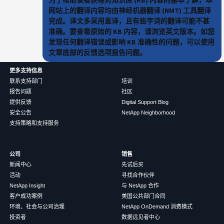
为了帮助读者获得对知识库 (KB) 内容的基本了解，本
网站上的翻译内容均由神经机器翻译 (NMT) 工具翻译
完成。译文多采用直译，且有些字词的翻译可能不甚
准确。要查看原始的 KB 内容，请浏览英文版本。如您
发现任何翻译错误或影响 KB 准确性的问题，可以使用
文章底部的反馈选项报告问题。
更多支持信息
联系支持部门
培训
报告问题
社区
提供反馈
Digital Support Blog
安全公告
NetApp Neighborhood
支持策略和支持服务
公司
销售
新闻中心
先试后买
活动
寻找合作伙伴
NetApp Insight
与 NetApp 合作
客户成功案例
美国公共部门合同
环境、社会与公司治理
NetApp OnDemand 消费模式
投资者
数据远见者中心