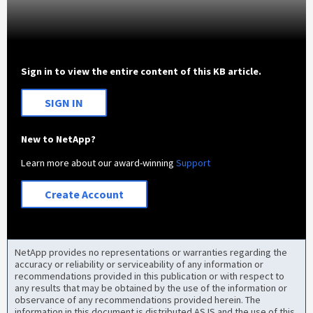
Sign in to view the entire content of this KB article.
SIGN IN
New to NetApp?
Learn more about our award-winning
Support
Create Account
NetApp provides no representations or warranties regarding the
accuracy or reliability or serviceability of any information or
recommendations provided in this publication or with respect to
any results that may be obtained by the use of the information or
observance of any recommendations provided herein. The
information in this document is distributed AS IS and the use of this