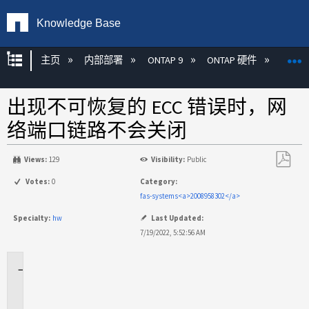
Knowledge Base
扩展/隐缩全局层次
主页
内部部署
ONTAP 9
ONTAP 硬件
ON
出现不可恢复的 ECC 错误时，网
络端口链路不会关闭
Views:
129
Visibility:
Public
另
Votes:
0
Category:
存
fas-systems<a>2008958302</a>
为
Specialty:
hw
Last Updated:
PDF
7/19/2022, 5:52:56 AM
适
用
场