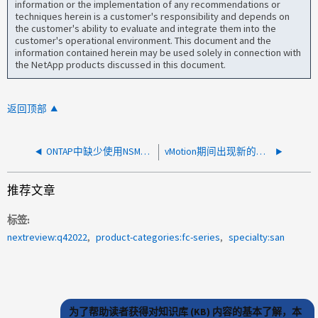
information or the implementation of any recommendations or
techniques herein is a customer's responsibility and depends on
the customer's ability to evaluate and integrate them into the
customer's operational environment. This document and the
information contained herein may be used solely in connection with
the NetApp products discussed in this document.
返回顶部
ONTAP中缺少使用NSM100B的新NS224磁盘架
vMotion期间出现新的ONTAP AFF 错误
推荐文章
标签
nextreview:q42022
product-categories:fc-series
specialty:san
为了帮助读者获得对知识库 (KB) 内容的基本了解，本