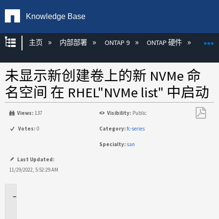
Knowledge Base
扩展/隐缩全局层次
主页
内部部署
ONTAP 9
ONTAP 硬件
ON
未显示新创建卷上的新 NVMe 命
名空间 在 RHEL"NVMe list" 中启动
Views:
137
Visibility:
Public
另
Votes:
0
Category:
fc-series
存
Specialty:
san
为
PDF
Last Updated:
11/29/2022, 5:52:29 AM
适
用
场