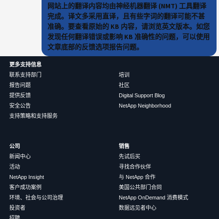
网站上的翻译内容均由神经机器翻译 (NMT) 工具翻译
完成。译文多采用直译，且有些字词的翻译可能不甚
准确。要查看原始的 KB 内容，请浏览英文版本。如您
发现任何翻译错误或影响 KB 准确性的问题，可以使用
文章底部的反馈选项报告问题。
更多支持信息
联系支持部门
培训
报告问题
社区
提供反馈
Digital Support Blog
安全公告
NetApp Neighborhood
支持策略和支持服务
公司
销售
新闻中心
先试后买
活动
寻找合作伙伴
NetApp Insight
与 NetApp 合作
客户成功案例
美国公共部门合同
环境、社会与公司治理
NetApp OnDemand 消费模式
投资者
数据远见者中心
招聘