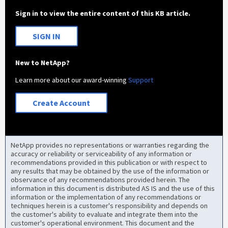
Sign in to view the entire content of this KB article.
SIGN IN
New to NetApp?
Learn more about our award-winning
Support
Create Account
NetApp provides no representations or warranties regarding the
accuracy or reliability or serviceability of any information or
recommendations provided in this publication or with respect to
any results that may be obtained by the use of the information or
observance of any recommendations provided herein. The
information in this document is distributed AS IS and the use of this
information or the implementation of any recommendations or
techniques herein is a customer's responsibility and depends on
the customer's ability to evaluate and integrate them into the
customer's operational environment. This document and the