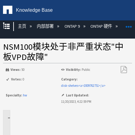
Knowledge Base
扩展/隐缩全局层次
主页
内部部署
ONTAP 9
ONTAP 硬件
ON
NSM100模块处于非严重状态"中
板VPD故障"
Views:
50
Visibility:
Public
另
Votes:
0
Category:
存
disk-shelves<a>2009762751</a>
为
Specialty:
hw
Last Updated:
PDF
11/20/2023, 4:22:59 PM
适
用
场