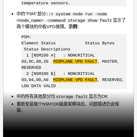
temperature sensors.
中的“PSM"部分
::> system node run -node
显示了
<node_name> -command storage show fault
两个模块的中板VPD故障。
示例
：
PSM:
Element Status Status Bytes
Status Descriptions
1 [NSM100 A] : NONCRITICAL
03,0C,00,20
MIDPLANE VPD FAULT
, MASTER,
RESERVED
2 [NSM100 B] : NONCRITICAL
03,04,00,A0
MIDPLANE VPD FAULT
, RESERVED,
LOG DATA VALID
中的所有其他部分均
显示为OK
storage fault
重新安装每个NSM100磁盘架模块后、问题描述仍会保
留。