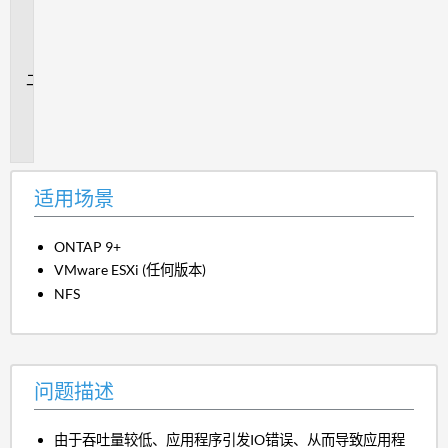
用
场
景
问
题
描
述
适用场景
ONTAP 9+
VMware ESXi (任何版本)
NFS
问题描述
由于吞吐量较低、应用程序引发IO错误、从而导致应用程