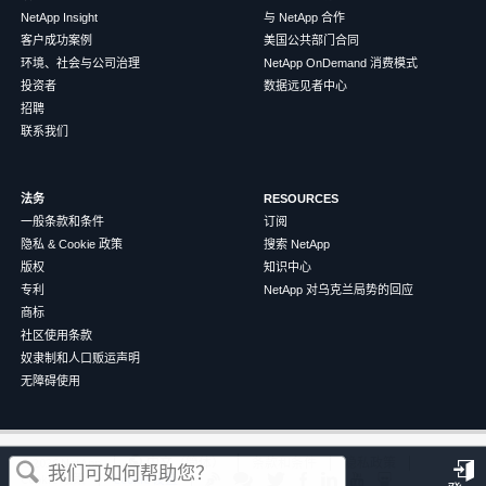
NetApp Insight
与 NetApp 合作
客户成功案例
美国公共部门合同
环境、社会与公司治理
NetApp OnDemand 消费模式
投资者
数据远见者中心
招聘
联系我们
法务
RESOURCES
一般条款和条件
订阅
隐私 & Cookie 政策
搜索 NetApp
版权
知识中心
专利
NetApp 对乌克兰局势的回应
商标
社区使用条款
奴隶制和人口贩运声明
无障碍使用
这篇文章对您有帮助吗？
©
2026
NetApp
中文（简体）
条款和条件
隐私政策
Cookie 政策
Cookie 设置