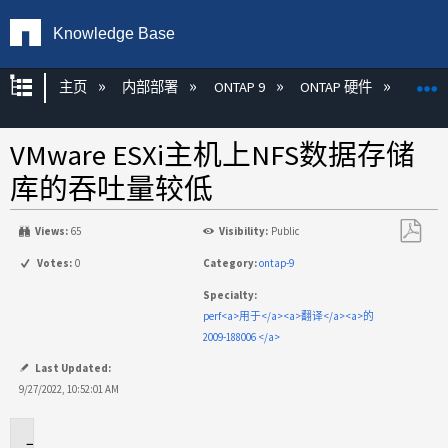
Knowledge Base
扩展/隐缩全局层次
主页
内部部署
ONTAP 9
ONTAP 硬件
ON
VMware ESXi主机上NFS数据存储
库的吞吐量较低
Views:
65
Visibility:
Public
另
Votes:
0
Category:
ontap-9
存
Specialty:
为
perf<a>用于</a><a>翻译</a><a>的
PDF
2009-188006 </a>
Last Updated:
9/27/2022, 10:52:01 AM
适