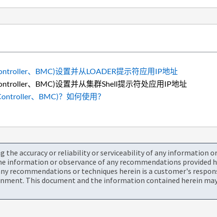
Controller、BMC)设置并从LOADER提示符应用IP地址
Controller、BMC)设置并从集群Shell提示符处应用IP地址
Controller、BMC)？如何使用？
the accuracy or reliability or serviceability of any information 
the information or observance of any recommendations provided he
ny recommendations or techniques herein is a customer's responsi
onment. This document and the information contained herein may 