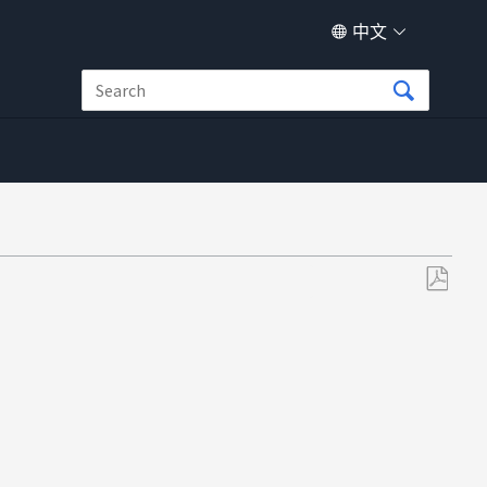
中文
另
存
为
PDF