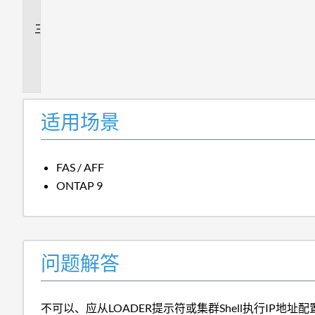
答
追
加
信
息
适用场景
FAS / AFF
ONTAP 9
问题解答
不可以、应从LOADER提示符或集群Shell执行IP地址配