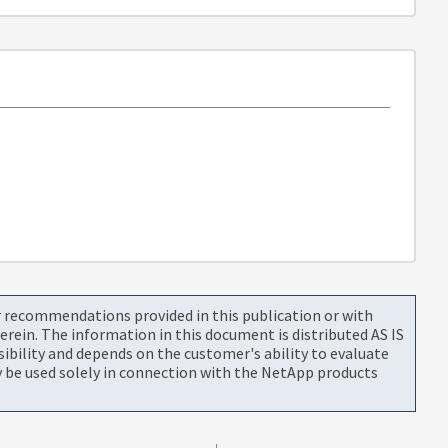
or recommendations provided in this publication or with
rein. The information in this document is distributed AS IS
bility and depends on the customer's ability to evaluate
be used solely in connection with the NetApp products