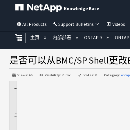
Knowledge Base
All Products
Support Bulletins
Videos
扩展/隐缩全局层次
主页
内部部署
ONTAP 9
ONTA
是否可以从BMC/SP Shell更改B
Views:
66
Visibility:
Public
Votes:
0
Category:
ontap
适
用
场
景
问
题
解