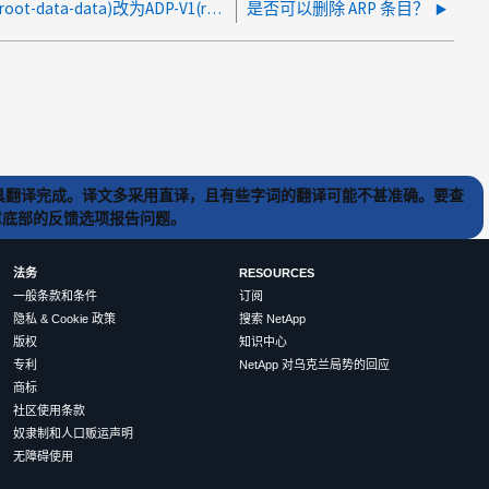
现有环境下可以从ADP-V2(root-data-data)改为ADP-V1(root-data)吗？
是否可以删除 ARP 条目？
) 工具翻译完成。译文多采用直译，且有些字词的翻译可能不甚准确。要查
文章底部的反馈选项报告问题。
法务
RESOURCES
一般条款和条件
订阅
隐私 & Cookie 政策
搜索 NetApp
版权
知识中心
专利
NetApp 对乌克兰局势的回应
商标
社区使用条款
奴隶制和人口贩运声明
无障碍使用