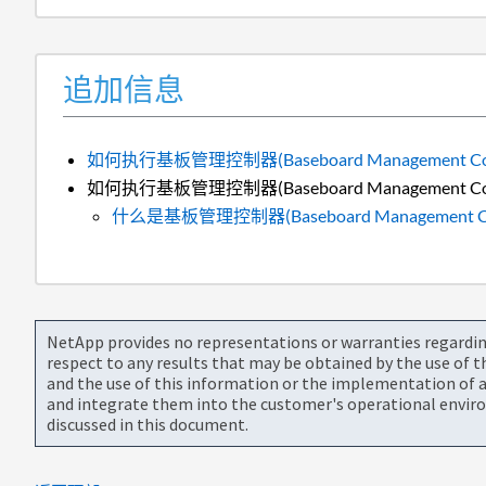
追加信息
如何执行基板管理控制器(Baseboard Management 
如何执行基板管理控制器(Baseboard Management 
什么是基板管理控制器(Baseboard Management 
NetApp provides no representations or warranties regarding 
respect to any results that may be obtained by the use of 
and the use of this information or the implementation of a
and integrate them into the customer's operational envir
discussed in this document.