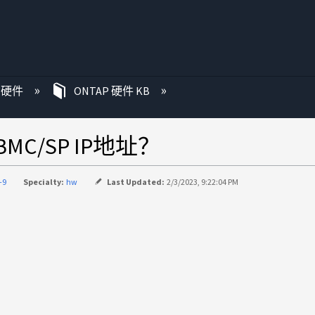
P 硬件
ONTAP 硬件 KB
MC/SP IP地址？
-9
Specialty:
hw
Last Updated:
2/3/2023, 9:22:04 PM