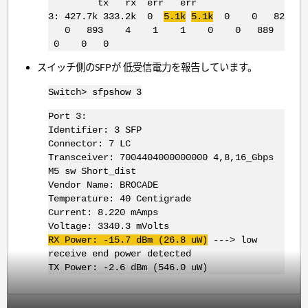
tx rx err err
3: 427.7k 333.2k 0
5.1k
5.1k
0 0 82
0 893 4 1 1 0 0 889
0 0 0
スイッチ側のSFPが 低受信電力を報告しています。
Switch> sfpshow 3
Port 3:
Identifier: 3 SFP
Connector: 7 LC
Transceiver: 7004404000000000 4,8,16_Gbps
M5 sw Short_dist
Vendor Name: BROCADE
Temperature: 40 Centigrade
Current: 8.220 mAmps
Voltage: 3340.3 mVolts
RX Power: -15.7 dBm (26.8 uW)
---> low
receive end power detected
TX Power: -2.6 dBm (546.0 uW)