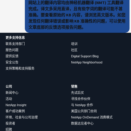
网站上的翻译内容均由神经机器翻译 (NMT) 工具翻译
完成。译文多采用直译，且有些字词的翻译可能不甚
准确。要查看原始的 KB 内容，请浏览英文版本。如您
发现任何翻译错误或影响 KB 准确性的问题，可以使用
文章底部的反馈选项报告问题。
更多支持信息
联系支持部门
培训
报告问题
社区
提供反馈
Digital Support Blog
安全公告
NetApp Neighborhood
支持策略和支持服务
公司
销售
新闻中心
先试后买
活动
寻找合作伙伴
NetApp Insight
与 NetApp 合作
客户成功案例
美国公共部门合同
环境、社会与公司治理
NetApp OnDemand 消费模式
投资者
数据远见者中心
招聘