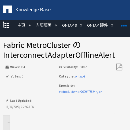
Knowledge Base
扩展/隐缩全局层次
主页
内部部署
ONTAP 9
ONTAP 硬件
ON
Fabric MetroCluster の
InterconnectAdapterOfflineAlert
Views:
114
Visibility:
Public
另
Votes:
0
Category:
ontap-9
存
Specialty:
为
metrocluster<a>2009473824</a>
PDF
Last Updated:
11/16/2023, 2:22:25 PM
環
境