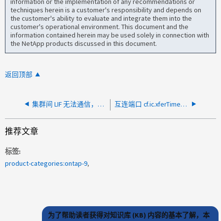
information or the implementation of any recommendations or
techniques herein is a customer's responsibility and depends on
the customer's ability to evaluate and integrate them into the
customer's operational environment. This document and the
information contained herein may be used solely in connection with
the NetApp products discussed in this document.
返回顶部
集群间 LIF 无法通信，集群对等方也无法通信
互连端口 cf.ic.xferTimedOut 错误和 CRC 错误增加
推荐文章
标签
product-categories:ontap-9
为了帮助读者获得对知识库 (KB) 内容的基本了解，本