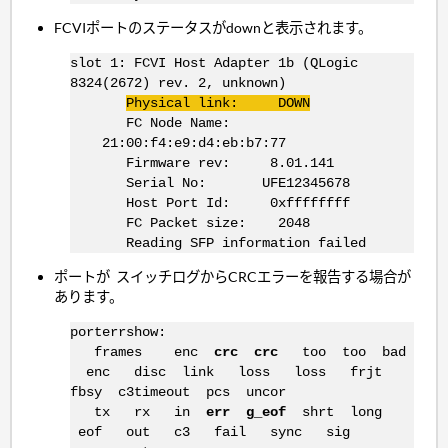
FCVIポートのステータスがdownと表示されます。
slot 1: FCVI Host Adapter 1b (QLogic
8324(2672) rev. 2, unknown)
Physical link: DOWN
FC Node Name:
21:00:f4:e9:d4:eb:b7:77
Firmware rev: 8.01.141
Serial No: UFE12345678
Host Port Id: 0xffffffff
FC Packet size: 2048
Reading SFP information failed
ポートが スイッチログからCRCエラーを報告する場合が
あります。
porterrshow:
frames enc
crc crc
too too bad
enc disc link loss loss frjt
fbsy c3timeout pcs uncor
tx rx in
err g_eof
shrt long
eof out c3 fail sync sig