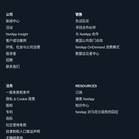
公司
销售
新闻中心
先试后买
活动
寻找合作伙伴
NetApp Insight
与 NetApp 合作
客户成功案例
美国公共部门合同
环境、社会与公司治理
NetApp OnDemand 消费模式
投资者
数据远见者中心
招聘
联系我们
法务
RESOURCES
一般条款和条件
订阅
隐私 & Cookie 政策
搜索 NetApp
版权
知识中心
专利
NetApp 对乌克兰局势的回应
商标
社区使用条款
奴隶制和人口贩运声明
无障碍使用