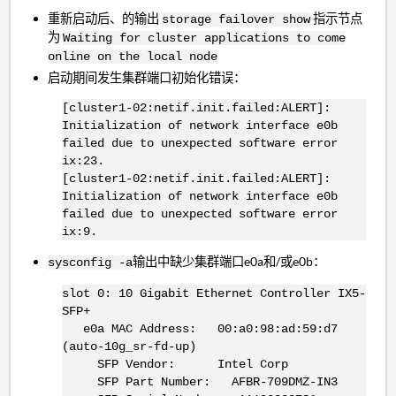
重新启动后、的输出
指示节点
storage failover show
为
Waiting for cluster applications to come
online on the local node
启动期间发生集群端口初始化错误：
[cluster1-02:netif.init.failed:ALERT]:
Initialization of network interface e0b
failed due to unexpected software error
ix:23.
[cluster1-02:netif.init.failed:ALERT]:
Initialization of network interface e0b
failed due to unexpected software error
ix:9.
输出中缺少集群端口e0a和/或e0b：
sysconfig -a
slot 0: 10 Gigabit Ethernet Controller IX5-
SFP+
e0a MAC Address: 00:a0:98:ad:59:d7
(auto-10g_sr-fd-up)
SFP Vendor: Intel Corp
SFP Part Number: AFBR-709DMZ-IN3