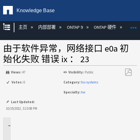
Knowledge Base
扩展/隐缩全局层次
主页
内部部署
ONTAP 9
ONTAP 硬件
ON
由于软件异常，网络接口 e0a 初
始化失败 错误 ix ： 23
Views:
47
Visibility:
Public
另
Votes:
0
Category:
fas-systems
存
Specialty:
hw
为
PDF
Last Updated:
10/19/2022, 3:23:08 PM
适
用
场