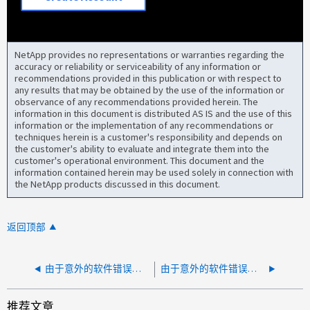
NetApp provides no representations or warranties regarding the
accuracy or reliability or serviceability of any information or
recommendations provided in this publication or with respect to
any results that may be obtained by the use of the information or
observance of any recommendations provided herein. The
information in this document is distributed AS IS and the use of this
information or the implementation of any recommendations or
techniques herein is a customer's responsibility and depends on
the customer's ability to evaluate and integrate them into the
customer's operational environment. This document and the
information contained herein may be used solely in connection with
the NetApp products discussed in this document.
返回顶部
由于意外的软件错误，网络接口 e0a 初始化失败
由于意外的软件错误，网络接口初始化失败
推荐文章