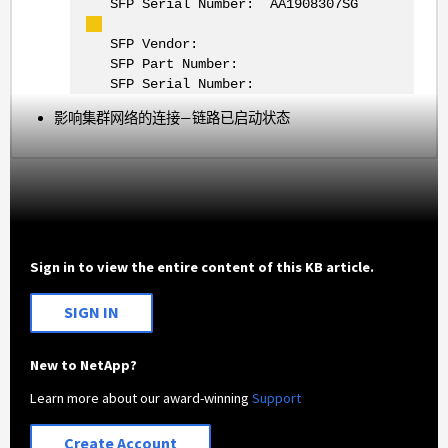
SFP Serial Number: AA1908307SG
SFP Vendor:
SFP Part Number:
SFP Serial Number:
影响集群网络的连接—链路已启动状态
Sign in to view the entire content of this KB article.
SIGN IN
New to NetApp?
Learn more about our award-winning
Support
Create Account