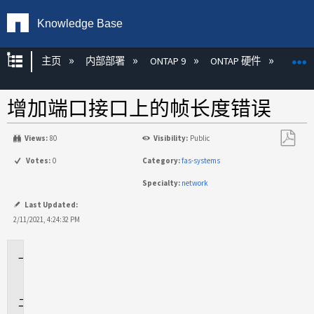
Knowledge Base
扩展/隐缩全局层次
主页
内部部署
ONTAP 9
ONTAP 硬件
ON
增加端口接口上的帧长度错误
Views:
80
Visibility:
Public
另
Votes:
0
Category:
fas-systems
存
Specialty:
network
为
PDF
Last Updated:
2/11/2021, 4:24:32 PM
适
用
于
问