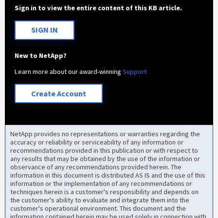
Sign in to view the entire content of this KB article.
SIGN IN
New to NetApp?
Learn more about our award-winning
Support
Create Account
NetApp provides no representations or warranties regarding the
accuracy or reliability or serviceability of any information or
recommendations provided in this publication or with respect to
any results that may be obtained by the use of the information or
observance of any recommendations provided herein. The
information in this document is distributed AS IS and the use of this
information or the implementation of any recommendations or
techniques herein is a customer's responsibility and depends on
the customer's ability to evaluate and integrate them into the
customer's operational environment. This document and the
information contained herein may be used solely in connection with