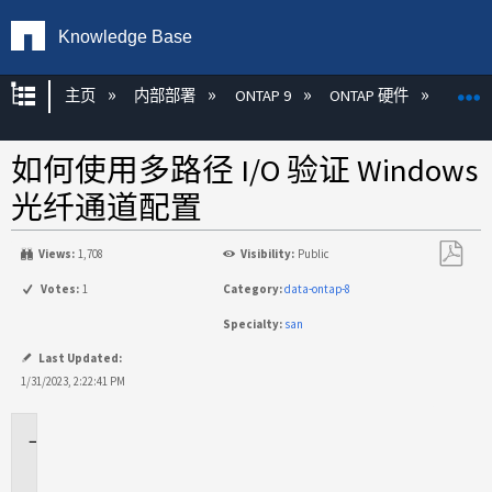
Knowledge Base
扩展/隐缩全局层次
主页
内部部署
ONTAP 9
ONTAP 硬件
ON
如何使用多路径 I/O 验证 Windows
光纤通道配置
Views:
1,708
Visibility:
Public
另
Votes:
1
Category:
data-ontap-8
存
Specialty:
san
为
PDF
Last Updated:
1/31/2023, 2:22:41 PM
适
用
场