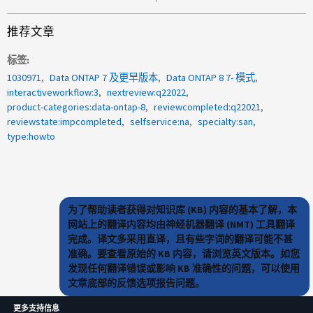
推荐文章
标签
1030971
Data ONTAP 7 及更早版本
Data ONTAP 8 7- 模式
interactiveworkflow:3
nextreview:q22022
product-categories:data-ontap-8
reviewcompleted:q22021
reviewstate:impcompleted
selfservice:na
specialty:san
type:howto
为了帮助读者获得对知识库 (KB) 内容的基本了解，本
网站上的翻译内容均由神经机器翻译 (NMT) 工具翻译
完成。译文多采用直译，且有些字词的翻译可能不甚
准确。要查看原始的 KB 内容，请浏览英文版本。如您
发现任何翻译错误或影响 KB 准确性的问题，可以使用
文章底部的反馈选项报告问题。
更多支持信息