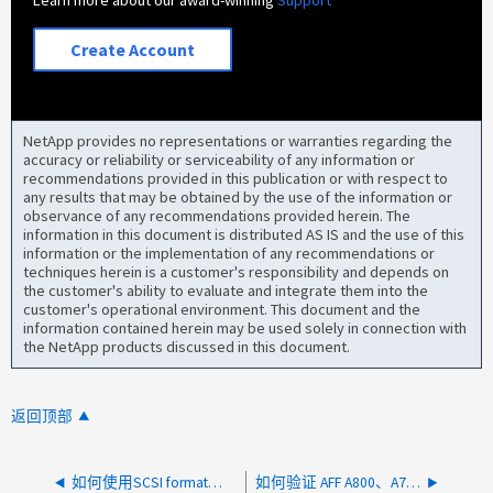
Create Account
NetApp provides no representations or warranties regarding the
accuracy or reliability or serviceability of any information or
recommendations provided in this publication or with respect to
any results that may be obtained by the use of the information or
observance of any recommendations provided herein. The
information in this document is distributed AS IS and the use of this
information or the implementation of any recommendations or
techniques herein is a customer's responsibility and depends on
the customer's ability to evaluate and integrate them into the
customer's operational environment. This document and the
information contained herein may be used solely in connection with
the NetApp products discussed in this document.
返回顶部
如何使用SCSI format命令准备要长时间关闭的SSD驱动器
如何验证 AFF A800、A70、A90 或 C80 系统上的驱动器缺失事件