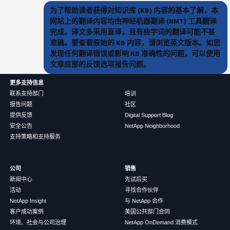
为了帮助读者获得对知识库 (KB) 内容的基本了解，本
网站上的翻译内容均由神经机器翻译 (NMT) 工具翻译
完成。译文多采用直译，且有些字词的翻译可能不甚
准确。要查看原始的 KB 内容，请浏览英文版本。如您
发现任何翻译错误或影响 KB 准确性的问题，可以使用
文章底部的反馈选项报告问题。
更多支持信息
联系支持部门
培训
报告问题
社区
提供反馈
Digital Support Blog
安全公告
NetApp Neighborhood
支持策略和支持服务
公司
销售
新闻中心
先试后买
活动
寻找合作伙伴
NetApp Insight
与 NetApp 合作
客户成功案例
美国公共部门合同
环境、社会与公司治理
NetApp OnDemand 消费模式