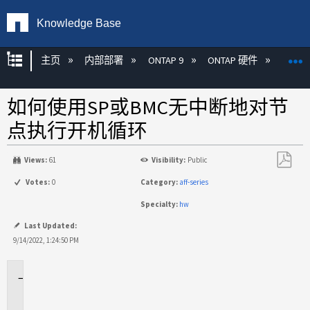
Knowledge Base
扩展/隐缩全局层次
主页
内部部署
ONTAP 9
ONTAP 硬件
ON
如何使用SP或BMC无中断地对节
点执行开机循环
Views:
61
Visibility:
Public
另
Votes:
0
Category:
aff-series
存
Specialty:
hw
为
PDF
Last Updated:
9/14/2022, 1:24:50 PM
适
用
场