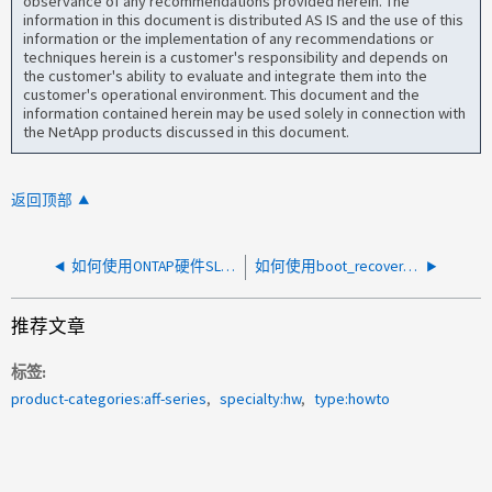
observance of any recommendations provided herein. The
information in this document is distributed AS IS and the use of this
information or the implementation of any recommendations or
techniques herein is a customer's responsibility and depends on
the customer's ability to evaluate and integrate them into the
customer's operational environment. This document and the
information contained herein may be used solely in connection with
the NetApp products discussed in this document.
返回顶部
如何使用ONTAP硬件SLDIAG工具
如何使用boot_recovery LOADER命令恢复引导设备
推荐文章
标签
product-categories:aff-series
specialty:hw
type:howto