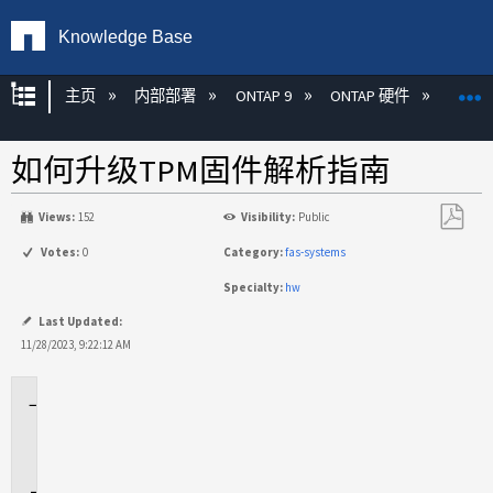
Knowledge Base
扩展/隐缩全局层次
主页
内部部署
ONTAP 9
ONTAP 硬件
ON
如何升级TPM固件解析指南
Views:
152
Visibility:
Public
另
Votes:
0
Category:
fas-systems
存
Specialty:
hw
为
PDF
Last Updated:
11/28/2023, 9:22:12 AM
适
用
场
景