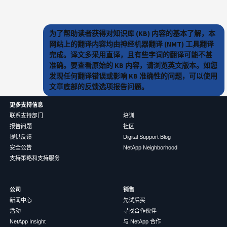
为了帮助读者获得对知识库 (KB) 内容的基本了解，本
网站上的翻译内容均由神经机器翻译 (NMT) 工具翻译
完成。译文多采用直译，且有些字词的翻译可能不甚
准确。要查看原始的 KB 内容，请浏览英文版本。如您
发现任何翻译错误或影响 KB 准确性的问题，可以使用
文章底部的反馈选项报告问题。
更多支持信息
联系支持部门
培训
报告问题
社区
提供反馈
Digital Support Blog
安全公告
NetApp Neighborhood
支持策略和支持服务
公司
销售
新闻中心
先试后买
活动
寻找合作伙伴
NetApp Insight
与 NetApp 合作