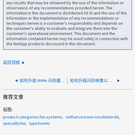
any results that may be obtained by the use of the information or
observance of any recommendations provided herein. The
information in this document is distributed AS IS and the use of this
information or the implementation of any recommendations or
techniques herein is a customer's responsibility and depends on
the customer's ability to evaluate and integrate them into the
customer's operational environment. This document and the
information contained herein may be used solely in connection with
the NetApp products discussed in this document.
返回顶部
如何升级 NVMe 闪存缓存固件
如何升级闪存映像以支持 GbE 连接到具有 CNA 或 UTA2 端口的 FAS2552 和 FAS2554 系统
推荐文章
标签
product-categories:fas-systems
selfservice:non-resolution-kb
specialty:hw
type:howto