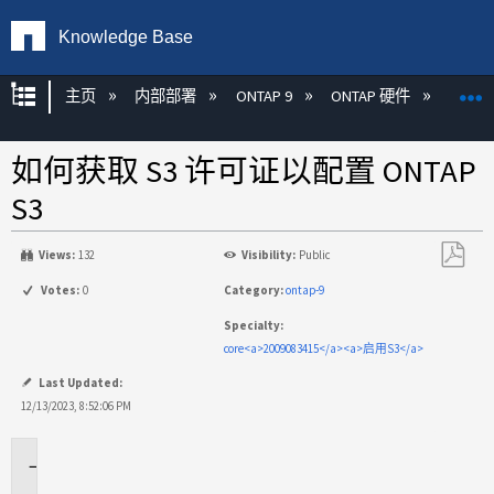
Knowledge Base
扩展/隐缩全局层次
主页
内部部署
ONTAP 9
ONTAP 硬件
ON
如何获取 S3 许可证以配置 ONTAP
S3
Views:
132
Visibility:
Public
另
Votes:
0
Category:
ontap-9
存
Specialty:
为
core<a>2009083415</a><a>启用S3</a>
PDF
Last Updated:
12/13/2023, 8:52:06 PM
适
用