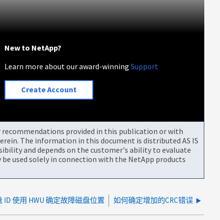
New to NetApp?
Learn more about our award-winning
Support
Create Account
or recommendations provided in this publication or with
rein. The information in this document is distributed AS IS
bility and depends on the customer's ability to evaluate
be used solely in connection with the NetApp products
ID 使用 HWU 确定故障磁盘位置
如何确定增加的CRC错误