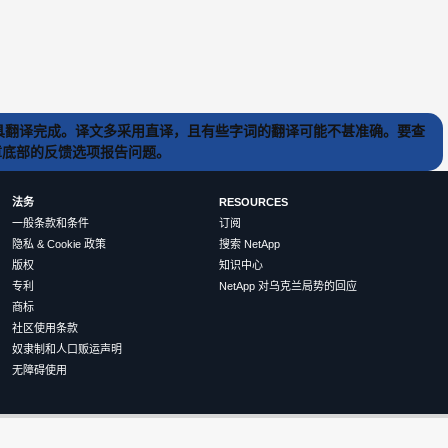
) 工具翻译完成。译文多采用直译，且有些字词的翻译可能不甚准确。要查
文章底部的反馈选项报告问题。
法务
RESOURCES
一般条款和条件
订阅
隐私 & Cookie 政策
搜索 NetApp
版权
知识中心
专利
NetApp 对乌克兰局势的回应
商标
社区使用条款
奴隶制和人口贩运声明
无障碍使用