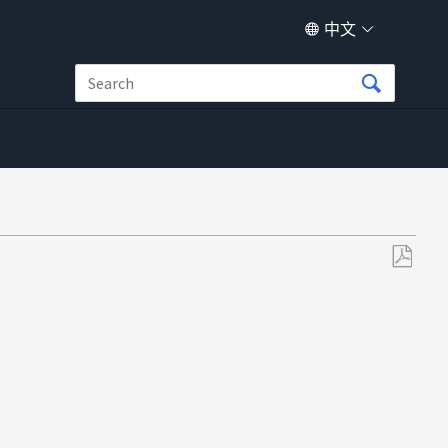
中文
另
存
为
PDF