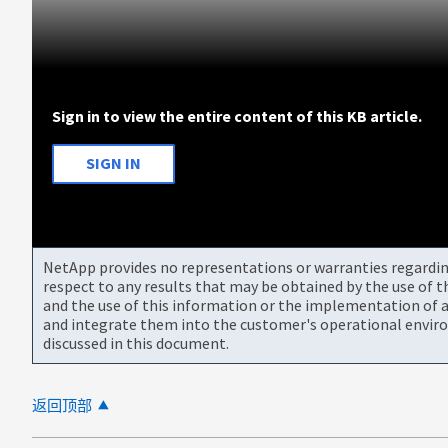
Sign in to view the entire content of this KB article.
SIGN IN
NetApp provides no representations or warranties regarding 
respect to any results that may be obtained by the use of 
and the use of this information or the implementation of a
and integrate them into the customer's operational envir
discussed in this document.
返回顶部