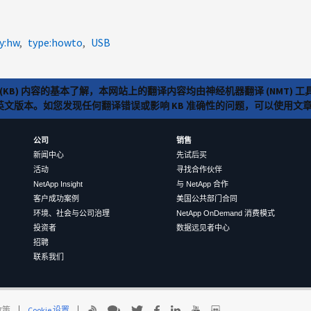
y:hw
type:howto
USB
(KB) 内容的基本了解，本网站上的翻译内容均由神经机器翻译 (NMT
览英文版本。如您发现任何翻译错误或影响 KB 准确性的问题，可以使用
公司
销售
新闻中心
先试后买
活动
寻找合作伙伴
NetApp Insight
与 NetApp 合作
客户成功案例
美国公共部门合同
环境、社会与公司治理
NetApp OnDemand 消费模式
投资者
数据远见者中心
招聘
联系我们
 政策
Cookie 设置