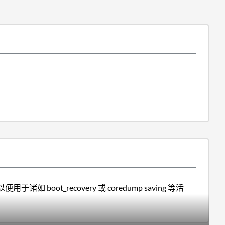
oot_recovery 或 coredump saving 等活