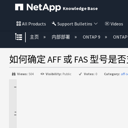
Knowledge Base
All Products
Support Bulletins
Videos
扩展/隐缩全局层次
主页
内部部署
ONTAP 9
ONTA
如何确定 AFF 或 FAS 型号是否
Views:
504
Visibility:
Public
Votes:
0
Category:
aff-s
适
用
场
景
问
题
描