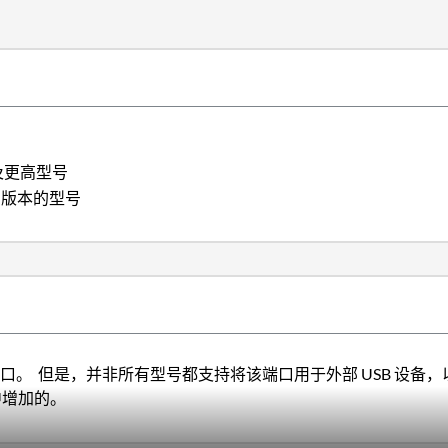
00 及更高型号
 及更高版本的型号
口。 但是，并非所有型号都支持将该端口用于外部 USB 设备，以便用于诸如 b
号中增加的。