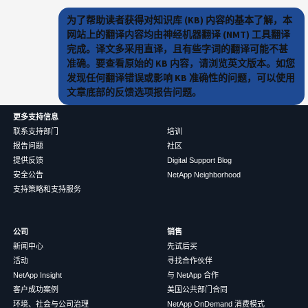
为了帮助读者获得对知识库 (KB) 内容的基本了解，本
网站上的翻译内容均由神经机器翻译 (NMT) 工具翻译
完成。译文多采用直译，且有些字词的翻译可能不甚
准确。要查看原始的 KB 内容，请浏览英文版本。如您
发现任何翻译错误或影响 KB 准确性的问题，可以使用
文章底部的反馈选项报告问题。
更多支持信息
联系支持部门
培训
报告问题
社区
提供反馈
Digital Support Blog
安全公告
NetApp Neighborhood
支持策略和支持服务
公司
销售
新闻中心
先试后买
活动
寻找合作伙伴
NetApp Insight
与 NetApp 合作
客户成功案例
美国公共部门合同
环境、社会与公司治理
NetApp OnDemand 消费模式