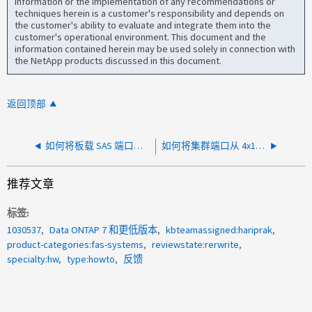
information or the implementation of any recommendations or
techniques herein is a customer's responsibility and depends on
the customer's ability to evaluate and integrate them into the
customer's operational environment. This document and the
information contained herein may be used solely in connection with
the NetApp products discussed in this document.
返回顶部
如何将板载 SAS 端口连接到外部磁盘架 带有内部驱动器的 AFF 和 FAS 型号
如何将集群端口从 4x10G 转换为 1x40G
推荐文章
标签
1030537
Data ONTAP 7 和更低版本
kbteamassigned:hariprak
product-categories:fas-systems
reviewstate:rerwrite
specialty:hw
type:howto
反馈