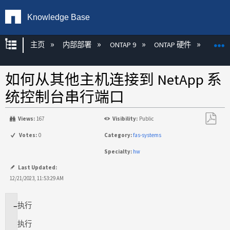
Knowledge Base
扩展/隐缩全局层次
主页
内部部署
ONTAP 9
ONTAP 硬件
ON
如何从其他主机连接到 NetApp 系
统控制台串行端口
Views:
167
Visibility:
Public
另
Votes:
0
Category:
fas-systems
存
Specialty:
hw
为
PDF
Last Updated:
12/21/2023, 11:53:29 AM
执行
适
用
执行
场