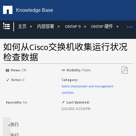
Knowledge Base
扩展/隐缩全局层次
主页
内部部署
ONTAP 9
ONTAP 硬件
ON
如何从Cisco交换机收集运行状况
检查数据
Views:
176
Visibility:
Public
另
Votes:
0
Category:
存
fabric-interconnect-and-management-
为
switches
PDF
Specialty:
hw
Last Updated:
5/12/2022, 8:23:16 PM
执行
适
用
执行