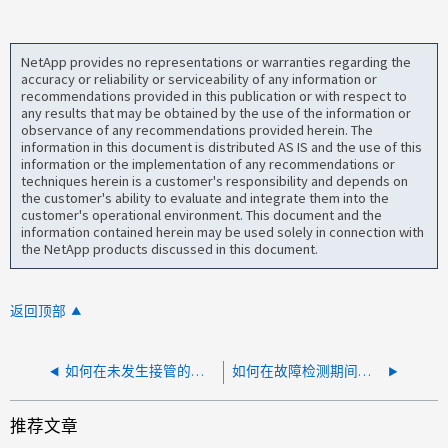
NetApp provides no representations or warranties regarding the
accuracy or reliability or serviceability of any information or
recommendations provided in this publication or with respect to
any results that may be obtained by the use of the information or
observance of any recommendations provided herein. The
information in this document is distributed AS IS and the use of this
information or the implementation of any recommendations or
techniques herein is a customer's responsibility and depends on
the customer's ability to evaluate and integrate them into the
customer's operational environment. This document and the
information contained herein may be used solely in connection with
the NetApp products discussed in this document.
返回顶部
如何在未发生接管的情况下通过USB外部设备从已关闭的系统收集核心文件
如何在故障检测期间收集 AFF C250 上必要的日志信息
推荐文章