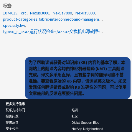
标签
1074015
crc
Nexus3000
Nexus7000
Nexus9000
product-categories:fabric-interconnect-and-management-switches
specialty:hw
type:q_n_a<a>运行状况检查</a><a>交换机电源故障</a>
为了帮助读者获得对知识库 (KB) 内容的基本了解，本
网站上的翻译内容均由神经机器翻译 (NMT) 工具翻译
完成。译文多采用直译，且有些字词的翻译可能不甚
准确。要查看原始的 KB 内容，请浏览英文版本。如您
发现任何翻译错误或影响 KB 准确性的问题，可以使用
文章底部的反馈选项报告问题。
更多支持信息
联系支持部门
培训
报告问题
社区
提供反馈
Digital Support Blog
安全公告
NetApp Neighborhood