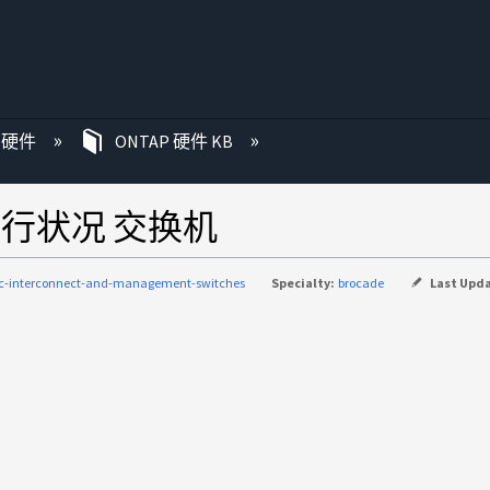
P 硬件
ONTAP 硬件 KB
 的运行状况 交换机
ic-interconnect-and-management-switches
Specialty:
brocade
Last Upd