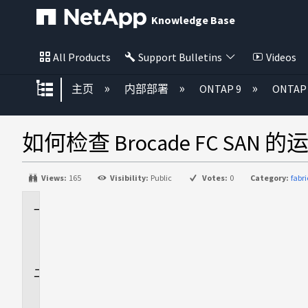
Knowledge Base
All Products
Support Bulletins
Videos
扩展/隐缩全局层次
主页
内部部署
ONTAP 9
ONTA
如何检查 Brocade FC SAN
Views:
165
Visibility:
Public
Votes:
0
Category:
fabr
适
用
场
景
问
题
描