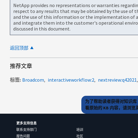
NetApp provides no representations or warranties regarding 
respect to any results that may be obtained by the use of 
and the use of this information or the implementation of a
and integrate them into the customer's operational envir
discussed in this document.
返回顶部
推荐文章
标签
Broadcom
interactiveworkflow:2
nextreview:q42021
为了帮助读者获得对知识库 
看原始的 KB 内容，请浏
更多支持信息
联系支持部门
培训
报告问题
社区