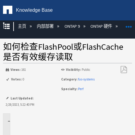
Knowledge Base
扩展/隐缩全局层次
主页
内部部署
ONTAP 9
ONTAP 硬件
ON
如何检查FlashPool或FlashCache
是否有效缓存读取
Views:
161
Visibility:
Public
另
Votes:
0
Category:
fas-systems
存
Specialty:
Perf
为
PDF
Last Updated:
2/28/2023, 5:22:40 PM
适
用
场