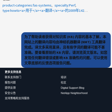
product-categories:fas-systems
specialty:Perf
type:howto<a>用于</a><a>翻译</a><a>的2009年142620 </a>
为了帮助读者获得对知识库 (KB) 内容的基本了解，本
网站上的翻译内容均由神经机器翻译 (NMT) 工具翻译
完成。译文多采用直译，且有些字词的翻译可能不甚
准确。要查看原始的 KB 内容，请浏览英文版本。如您
发现任何翻译错误或影响 KB 准确性的问题，可以使用
文章底部的反馈选项报告问题。
更多支持信息
联系支持部门
培训
报告问题
社区
提供反馈
Digital Support Blog
安全公告
NetApp Neighborhood
支持策略和支持服务