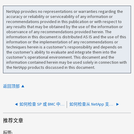
NetApp provides no representations or warranties regarding the
accuracy or reliability or serviceability of any information or
recommendations provided in this publication or with respect to
any results that may be obtained by the use of the information or
observance of any recommendations provided herein. The
information in this document is distributed AS IS and the use of this
information or the implementation of any recommendations or
techniques herein is a customer's responsibility and depends on
the customer's ability to evaluate and integrate them into the
customer's operational environment. This document and the
information contained herein may be used solely in connection with
the NetApp products discussed in this document.
返回顶部
如何检查 SP 或 BMC 中的新固件错误
如何检查从 NetApp 支持站点下载的文件是否完好无损
推荐文章
标签