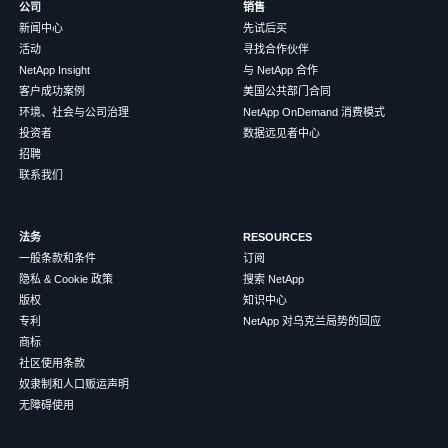
公司
销售
新闻中心
先试后买
活动
寻找合作伙伴
NetApp Insight
与 NetApp 合作
客户成功案例
美国公共部门合同
环境、社会与公司治理
NetApp OnDemand 消费模式
投资者
数据远见者中心
招聘
联系我们
法务
RESOURCES
一般条款和条件
订阅
隐私 & Cookie 政策
搜索 NetApp
版权
知识中心
专利
NetApp 对乌克兰局势的回应
商标
社区使用条款
奴隶制和人口贩运声明
无障碍使用