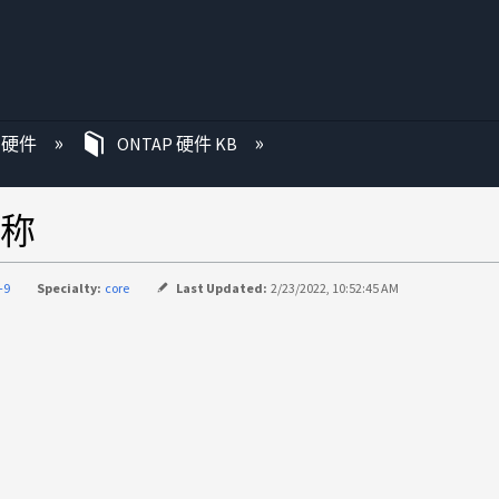
P 硬件
ONTAP 硬件 KB
名称
-9
Specialty:
core
Last Updated:
2/23/2022, 10:52:45 AM