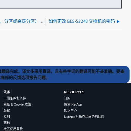
如何在 ONTAP 中更改不同类型（块，分区或高级分区）的磁盘的校验和类型
如何更改 BES-53248 交换机的密码
) 工具翻译完成。译文多采用直译，且有些字词的翻译可能不甚准确。要查
文章底部的反馈选项报告问题。
法务
RESOURCES
一般条款和条件
订阅
隐私 & Cookie 政策
搜索 NetApp
版权
知识中心
专利
NetApp 对乌克兰局势的回应
商标
社区使用条款