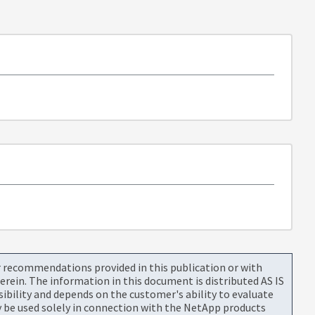
or recommendations provided in this publication or with
rein. The information in this document is distributed AS IS
bility and depends on the customer's ability to evaluate
be used solely in connection with the NetApp products