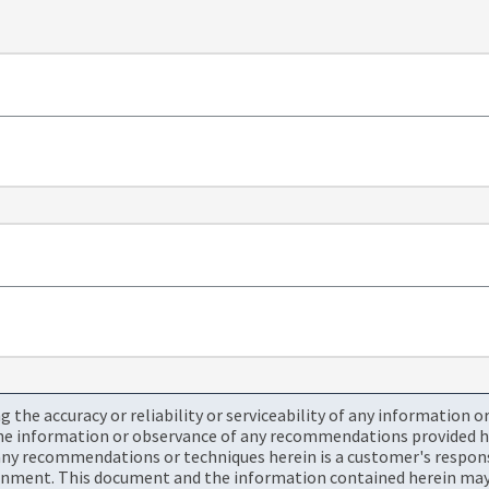
the accuracy or reliability or serviceability of any information 
the information or observance of any recommendations provided he
ny recommendations or techniques herein is a customer's responsi
onment. This document and the information contained herein may 