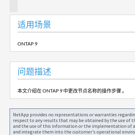
述
适用场景
ONTAP 9
问题描述
本文介绍在 ONTAP 9 中更改节点名称的操作步骤 。
NetApp provides no representations or warranties regarding 
respect to any results that may be obtained by the use of 
and the use of this information or the implementation of a
and integrate them into the customer's operational envir