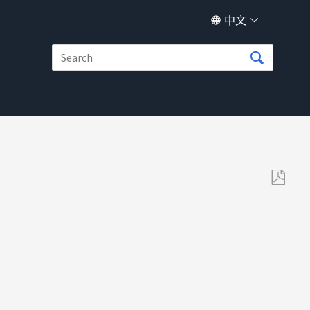
中文
另
存
为
PDF