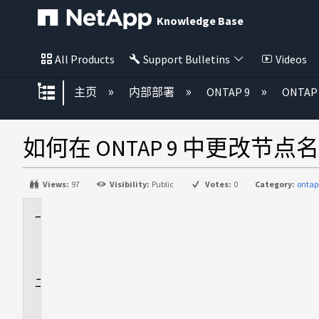
Knowledge Base
All Products
Support Bulletins
Videos
扩展/隐缩全局层次
主页
内部部署
ONTAP 9
ONTA
如何在 ONTAP 9 中更改节点
Views:
97
Visibility:
Public
Votes:
0
Category:
ontap
适
用
场
景
问
题
描