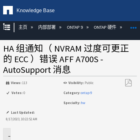
Knowledge Base
扩展/隐缩全局层次
主页
内部部署
ONTAP 9
ONTAP 硬件
ON
HA 组通知（ NVRAM 过度可更正
的 ECC ）错误 AFF A700S -
AutoSupport 消息
Views:
113
Visibility:
Public
另
Votes:
0
Category:
ontap-9
存
Specialty:
hw
为
PDF
Last Updated:
8/17/2023, 10:22:52 AM
适