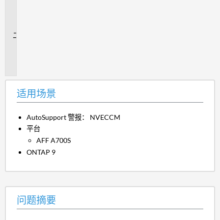
用
场
景
问
题
摘
要
适用场景
AutoSupport 警报： NVECCM
平台
AFF A700S
ONTAP 9
问题摘要