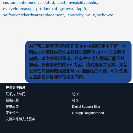
customconfidence:validated
customvisibility:public
evolveloop:asup
product-categories:ontap-9
selfservice:hardwarereplacement
specialty:hw
type:howto
为了帮助读者获得对知识库 (KB) 内容的基本了解，本
网站上的翻译内容均由神经机器翻译 (NMT) 工具翻译
完成。译文多采用直译，且有些字词的翻译可能不甚
准确。要查看原始的 KB 内容，请浏览英文版本。如您
发现任何翻译错误或影响 KB 准确性的问题，可以使用
文章底部的反馈选项报告问题。
更多支持信息
联系支持部门
培训
报告问题
社区
提供反馈
Digital Support Blog
安全公告
NetApp Neighborhood
支持策略和支持服务