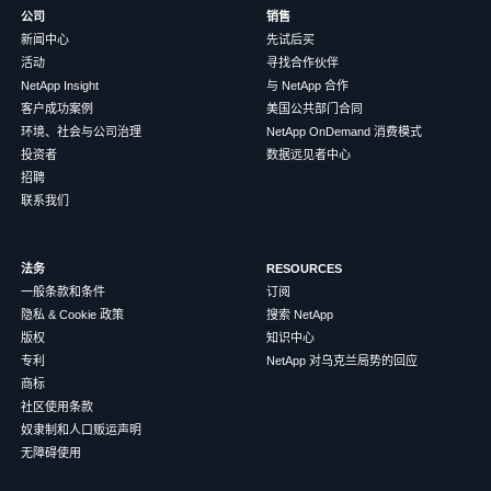
公司
销售
新闻中心
先试后买
活动
寻找合作伙伴
NetApp Insight
与 NetApp 合作
客户成功案例
美国公共部门合同
环境、社会与公司治理
NetApp OnDemand 消费模式
投资者
数据远见者中心
招聘
联系我们
法务
RESOURCES
一般条款和条件
订阅
隐私 & Cookie 政策
搜索 NetApp
版权
知识中心
专利
NetApp 对乌克兰局势的回应
商标
社区使用条款
奴隶制和人口贩运声明
无障碍使用