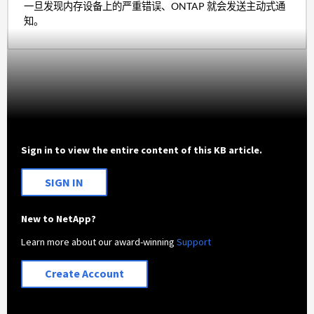
一旦发现内存设备上的严重错误、ONTAP 就会发送主动式通
知。
Sign in to view the entire content of this KB article.
SIGN IN
New to NetApp?
Learn more about our award-winning
Support
Create Account