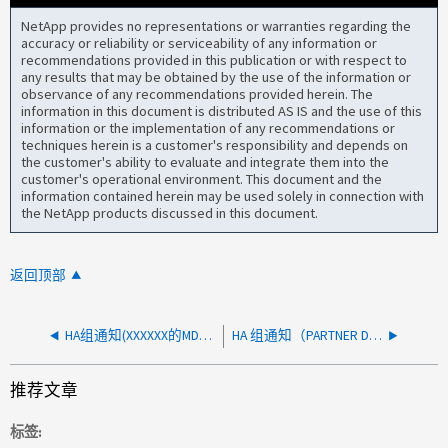
NetApp provides no representations or warranties regarding the
accuracy or reliability or serviceability of any information or
recommendations provided in this publication or with respect to
any results that may be obtained by the use of the information or
observance of any recommendations provided herein. The
information in this document is distributed AS IS and the use of this
information or the implementation of any recommendations or
techniques herein is a customer's responsibility and depends on
the customer's ability to evaluate and integrate them into the
customer's operational environment. This document and the
information contained herein may be used solely in connection with
the NetApp products discussed in this document.
返回顶部
HA组通知(XXXXXX的MDB恢复失败)紧急情况
HA 组通知（PARTNER DOWN，TAKEOVER IMPOSSIBLE）紧急情况
推荐文章
标签