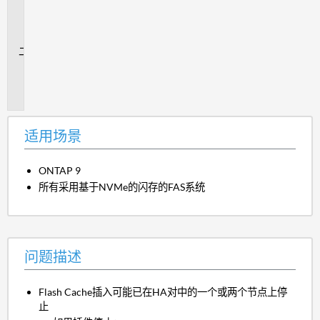
用
场
景
问
题
描
述
适用场景
ONTAP 9
所有采用基于NVMe的闪存的FAS系统
问题描述
Flash Cache插入可能已在HA对中的一个或两个节点上停
止