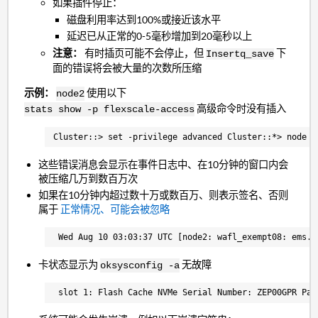
如果插件停止：
磁盘利用率达到100%或接近该水平
延迟已从正常的0-5毫秒增加到20毫秒以上
注意：
有时插页可能不会停止，但
下
Insertq_save
面的错误将会被大量的次数所压缩
示例：
使用以下
node2
高级命令时没有插入
stats show -p flexscale-access
Cluster::> set -privilege advanced Cluster::*> node r
这些错误消息会显示在事件日志中、在10分钟的窗口内会
被压缩几万到数百万次
如果在10分钟内超过数十万或数百万、则表示签名、否则
属于
正常情况、可能会被忽略
Wed Aug 10 03:03:37 UTC [node2: wafl_exempt08: ems.e
卡状态显示为
无故障
ok
sysconfig -a
slot 1: Flash Cache NVMe Serial Number: ZEP00GPR Par