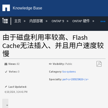
Knowledge Base
扩展/隐缩全局层次
主页
内部部署
ONTAP 9
ONTAP 硬件
ON
由于磁盘利用率较高、Flash
Cache无法插入、并且用户速度较
慢
Views:
82
Visibility:
Public
另
Votes:
0
Category:
fas-systems
存
Specialty:
perf<a>2009259626</a>
为
PDF
Last Updated:
4/18/2024, 3:24:41 PM
适