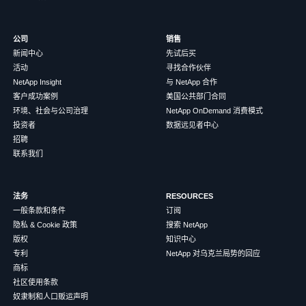
公司
销售
新闻中心
先试后买
活动
寻找合作伙伴
NetApp Insight
与 NetApp 合作
客户成功案例
美国公共部门合同
环境、社会与公司治理
NetApp OnDemand 消费模式
投资者
数据远见者中心
招聘
联系我们
法务
RESOURCES
一般条款和条件
订阅
隐私 & Cookie 政策
搜索 NetApp
版权
知识中心
专利
NetApp 对乌克兰局势的回应
商标
社区使用条款
奴隶制和人口贩运声明