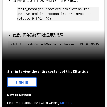
系统可能会发生崩溃、例如以下崩溃字符串：
Panic_Message: received completion for
unknown cmd in process irq287: nvme1 on
release 9.8P14 (C)
此后、闪存最终可能会显示为故障
slot 3: Flash Cache NVMe Serial Number: 1234567890 Part N
Sign in to view the entire content of this KB article.
SIGN IN
New to NetApp?
Learn more about our award-winning
Support