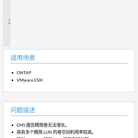
用
场
景
问
题
描
述
适用场景
ONTAP
VMware ESXi
问题描述
EMS 报告精简卷无法增长。
具有多个精简 LUN 的卷空间利用率较高。