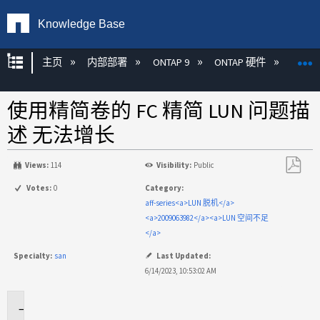
Knowledge Base
扩展/隐缩全局层次
主页
内部部署
ONTAP 9
ONTAP 硬件
ON
使用精简卷的 FC 精简 LUN 问题描
述 无法增长
Views:
114
Visibility:
Public
另
Votes:
0
Category:
存
aff-series<a>LUN 脱机</a>
为
<a>2009063982</a><a>LUN 空间不足
PDF
</a>
Specialty:
san
Last Updated:
6/14/2023, 10:53:02 AM
适