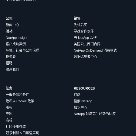
公司
销售
新闻中心
先试后买
活动
寻找合作伙伴
NetApp Insight
与 NetApp 合作
客户成功案例
美国公共部门合同
环境、社会与公司治理
NetApp OnDemand 消费模式
投资者
数据远见者中心
招聘
联系我们
法务
RESOURCES
一般条款和条件
订阅
隐私 & Cookie 政策
搜索 NetApp
版权
知识中心
专利
NetApp 对乌克兰局势的回应
商标
社区使用条款
奴隶制和人口贩运声明