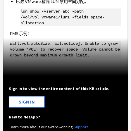
已对 VMware 精简 LUN 禁用空间分配。
lun show -vserver abc -path
/vol/vol_vmware1/lun1 -fields space-
allocation
EMS 示例：
wafl.vol.autoSize.fail:notice]: Unable to grow
volume 'VOL' to recover space: Volume cannot be
grown beyond maximum growth limit.
Sign in to view the entire content of this KB article.
SIGN IN
New to NetApp?
Learn more about our award-winning
Support