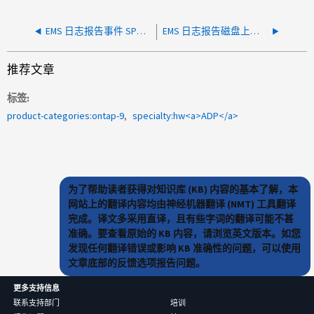
EMS 日志报告事件 SPmd ： spm.mgwd.process.exit
EMS 日志报告磁盘上的 "scsi cmd checkCondition" 错误
推荐文章
标签
product-categories:ontap-9
specialty:hw<a>ADP</a>
为了帮助读者获得对知识库 (KB) 内容的基本了解，本
网站上的翻译内容均由神经机器翻译 (NMT) 工具翻译
完成。译文多采用直译，且有些字词的翻译可能不甚
准确。要查看原始的 KB 内容，请浏览英文版本。如您
发现任何翻译错误或影响 KB 准确性的问题，可以使用
文章底部的反馈选项报告问题。
更多支持信息
联系支持部门
培训