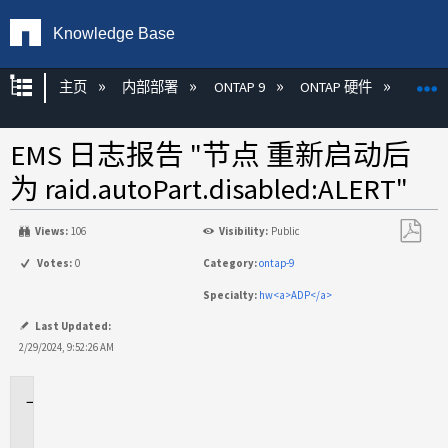
Knowledge Base
扩展/隐缩全局层次
主页
内部部署
ONTAP 9
ONTAP 硬件
ON
EMS 日志报告 "节点 重新启动后
为 raid.autoPart.disabled:ALERT"
Views:
106
Visibility:
Public
另
Votes:
0
Category:
ontap-9
存
Specialty:
hw<a>ADP</a>
为
PDF
Last Updated:
2/29/2024, 9:52:26 AM
适
用
场