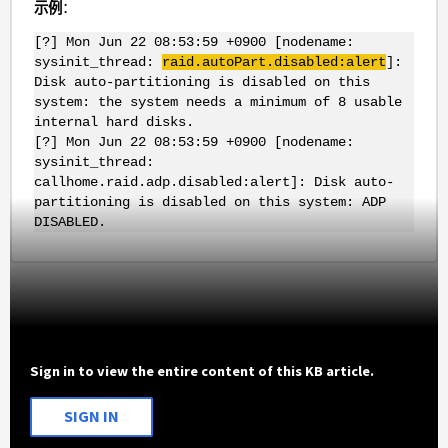
示例
：
[?] Mon Jun 22 08:53:59 +0900 [nodename:
sysinit_thread:
raid.autoPart.disabled:alert
]:
Disk auto-partitioning is disabled on this
system: the system needs a minimum of 8 usable
internal hard disks.
[?] Mon Jun 22 08:53:59 +0900 [nodename:
sysinit_thread:
callhome.raid.adp.disabled:alert]: Disk auto-
partitioning is disabled on this system: ADP
DISABLED.
Sign in to view the entire content of this KB article.
SIGN IN