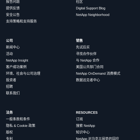
报告问题
社区
提供反馈
Digital Support Blog
安全公告
NetApp Neighborhood
支持策略和支持服务
公司
销售
新闻中心
先试后买
活动
寻找合作伙伴
NetApp Insight
与 NetApp 合作
客户成功案例
美国公共部门合同
环境、社会与公司治理
NetApp OnDemand 消费模式
投资者
数据远见者中心
招聘
联系我们
法务
RESOURCES
一般条款和条件
订阅
隐私 & Cookie 政策
搜索 NetApp
版权
知识中心
专利
NetApp 对乌克兰局势的回应