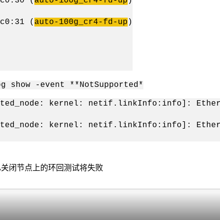
0:30 (
auto-100g
_
cr4-fd-up
)
0:31 (
auto-100g
_
cr4-fd-up
)
g show -event **NotSupported*
ted_node: kernel: netif.linkInfo:info]: Ethe
ted_node: kernel: netif.linkInfo:info]: Ethe
关闭节点上的环回测试将失败