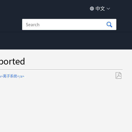
中文
orted
><a>离子系统</a>
另
存
为
PDF