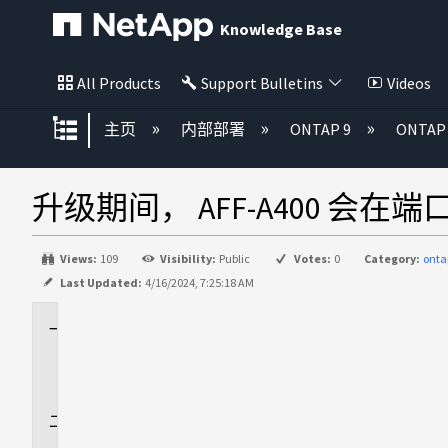
Knowledge Base
All Products
Support Bulletins
Videos
扩展/隐缩全局层次
主页
内部部署
ONTAP 9
ONTA
升级期间， AFF-A400 会在端口 E3A
Views:
109
Visibility:
Public
Votes:
0
Category:
onta
Last Updated:
4/16/2024, 7:25:18 AM
适
用
场
景
问
题