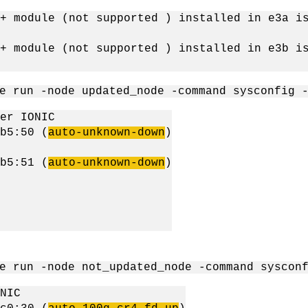
+ module (not supported ) installed in e3a i
+ module (not supported ) installed in e3b i
e run -node updated_node -command sysconfig 
er IONIC
5:50 (
auto-unknown-down
)
5:51 (
auto-unknown-down
)
e run -node not_updated_node -command syscon
NIC