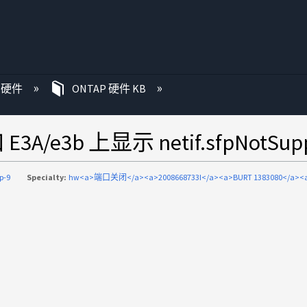
P 硬件
ONTAP 硬件 KB
/e3b 上显示 netif.sfpNotSupp
p-9
Specialty:
hw<a>端口关闭</a><a>2008668733I</a><a>BURT 1383080</a