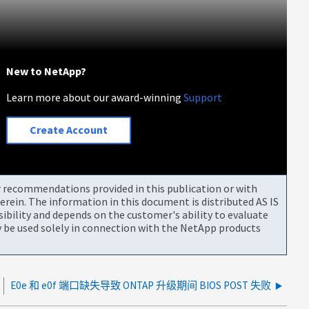
New to NetApp?
Learn more about our award-winning
Support
Create Account
or recommendations provided in this publication or with
rein. The information in this document is distributed AS IS
bility and depends on the customer's ability to evaluate
be used solely in connection with the NetApp products
E0e 和 e0f 端口缺失导致 ONTAP 升级期间 BIOS POST 失败