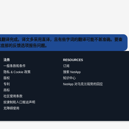
) 工具翻译完成。译文多采用直译，且有些字词的翻译可能不甚准确。要查
文章底部的反馈选项报告问题。
法务
RESOURCES
一般条款和条件
订阅
隐私 & Cookie 政策
搜索 NetApp
版权
知识中心
专利
NetApp 对乌克兰局势的回应
商标
社区使用条款
奴隶制和人口贩运声明
无障碍使用