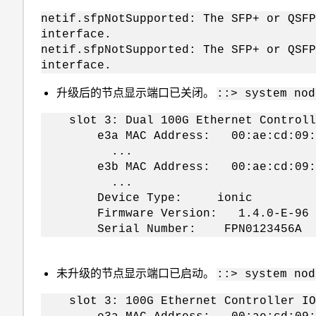
netif.sfpNotSupported: The SFP+ or QSFP
interface.
netif.sfpNotSupported: The SFP+ or QSFP
interface.
升级后的节点显示端口已关闭。
::> system nod
slot 3: Dual 100G Ethernet Controll
e3a MAC Address: 00:ae:cd:09:b
...
e3b MAC Address: 00:ae:cd:09:b
...
Device Type: ionic
Firmware Version: 1.4.0-E-96
Serial Number: FPN0123456A
未升级的节点显示端口已启动。
::> system nod
slot 3: 100G Ethernet Controller IO