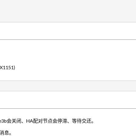
X1151)
和e3b会关闭、HA配对节点会停滞、等待交还。
的消息。