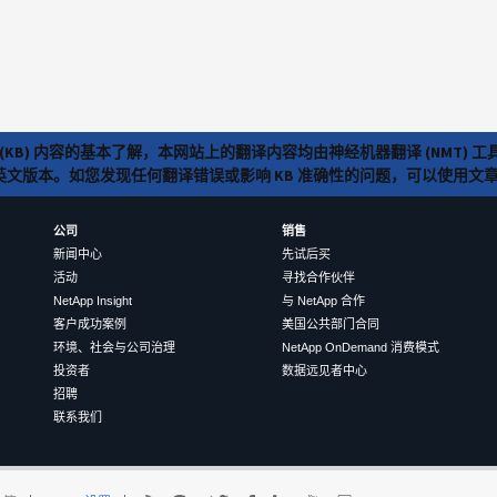
(KB) 内容的基本了解，本网站上的翻译内容均由神经机器翻译 (NMT
览英文版本。如您发现任何翻译错误或影响 KB 准确性的问题，可以使用
公司
销售
新闻中心
先试后买
活动
寻找合作伙伴
NetApp Insight
与 NetApp 合作
客户成功案例
美国公共部门合同
环境、社会与公司治理
NetApp OnDemand 消费模式
投资者
数据远见者中心
招聘
联系我们