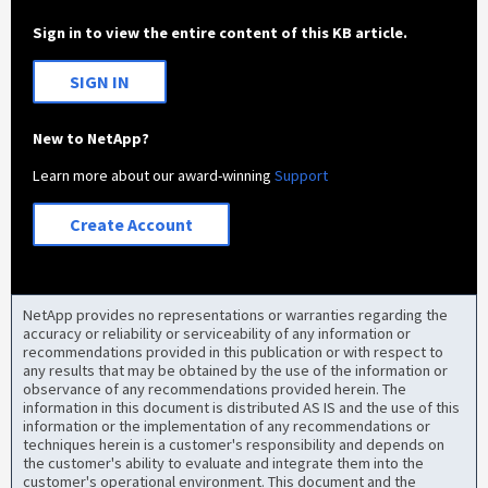
Sign in to view the entire content of this KB article.
SIGN IN
New to NetApp?
Learn more about our award-winning
Support
Create Account
NetApp provides no representations or warranties regarding the
accuracy or reliability or serviceability of any information or
recommendations provided in this publication or with respect to
any results that may be obtained by the use of the information or
observance of any recommendations provided herein. The
information in this document is distributed AS IS and the use of this
information or the implementation of any recommendations or
techniques herein is a customer's responsibility and depends on
the customer's ability to evaluate and integrate them into the
customer's operational environment. This document and the