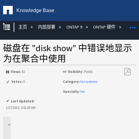
Knowledge Base
扩展/隐缩全局层次
主页
内部部署
ONTAP 9
ONTAP 硬件
ON
磁盘在 "disk show" 中错误地显示
为在聚合中使用
Views:
82
Visibility:
Public
另
Votes:
0
Category:
fas-systems
存
Specialty:
hw
为
PDF
Last Updated:
2/27/2023, 3:52:28 AM
适
用
场