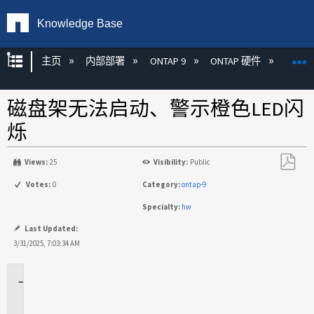
Knowledge Base
扩展/隐缩全局层次
主页
内部部署
ONTAP 9
ONTAP 硬件
ON
磁盘架无法启动、警示橙色LED闪
烁
Views:
25
Visibility:
Public
另
Votes:
0
Category:
ontap-9
存
Specialty:
hw
为
PDF
Last Updated:
3/31/2025, 7:03:34 AM
适
用
场