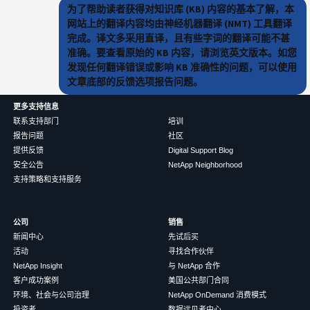
为了帮助读者获得对知识库 (KB) 内容的基本了解，本
网站上的翻译内容均由神经机器翻译 (NMT) 工具翻译
完成。译文多采用直译，且有些字词的翻译可能不甚
准确。要查看原始的 KB 内容，请浏览英文版本。如您
发现任何翻译错误或影响 KB 准确性的问题，可以使用
文章底部的反馈选项报告问题。
更多支持信息
联系支持部门
培训
报告问题
社区
提供反馈
Digital Support Blog
安全公告
NetApp Neighborhood
支持策略和支持服务
公司
销售
新闻中心
先试后买
活动
寻找合作伙伴
NetApp Insight
与 NetApp 合作
客户成功案例
美国公共部门合同
环境、社会与公司治理
NetApp OnDemand 消费模式
投资者
数据远见者中心