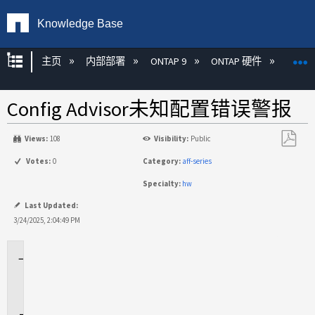
Knowledge Base
扩展/隐缩全局层次
主页
内部部署
ONTAP 9
ONTAP 硬件
ON
Config Advisor未知配置错误警报
Views:
108
Visibility:
Public
另
Votes:
0
Category:
aff-series
存
Specialty:
hw
为
PDF
Last Updated:
3/24/2025, 2:04:49 PM
适
用
场
景