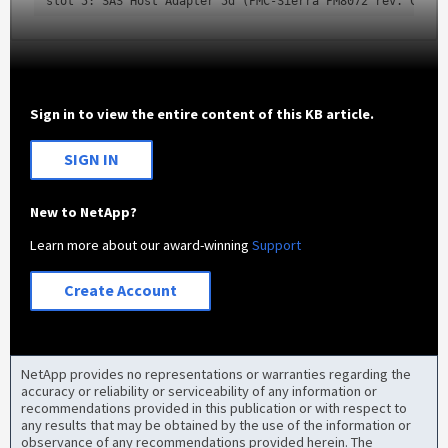
slot 5: SAS Host Adapter 5d (PMC-Sierra PM8072 rev. C, SA
Sign in to view the entire content of this KB article.
SIGN IN
New to NetApp?
Learn more about our award-winning
Support
Create Account
NetApp provides no representations or warranties regarding the
accuracy or reliability or serviceability of any information or
recommendations provided in this publication or with respect to
any results that may be obtained by the use of the information or
observance of any recommendations provided herein. The