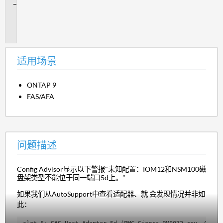
问
题
描
述
适用场景
ONTAP 9
FAS/AFA
问题描述
Config Advisor显示以下警报"
未知配置：IOM12和NSM100磁
盘架类型不能位于同一端口5d上。"
如果我们从AutoSupport中查看适配器、就 会发现情况并非如
此：