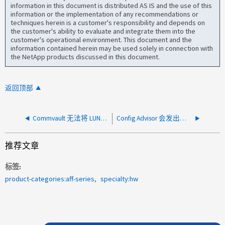
information in this document is distributed AS IS and the use of this
information or the implementation of any recommendations or
techniques herein is a customer's responsibility and depends on
the customer's ability to evaluate and integrate them into the
customer's operational environment. This document and the
information contained herein may be used solely in connection with
the NetApp products discussed in this document.
返回顶部
Commvault 无法将 LUN 分配给启动程序组
Config Advisor 会发出警报，指出集群交换机配置与安装的 RCF 不匹配
推荐文章
标签
product-categories:aff-series
specialty:hw