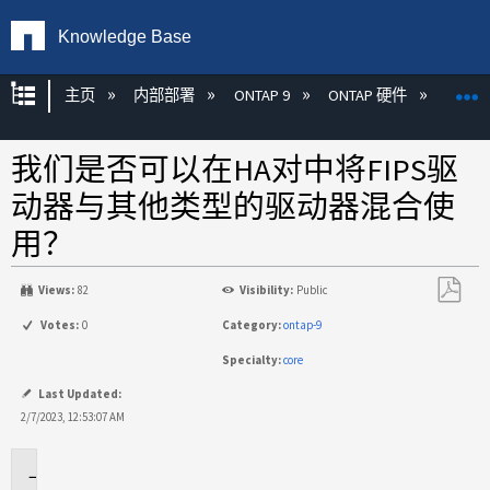
Knowledge Base
扩展/隐缩全局层次
主页
内部部署
ONTAP 9
ONTAP 硬件
ON
我们是否可以在HA对中将FIPS驱
动器与其他类型的驱动器混合使
用？
Views:
82
Visibility:
Public
另
Votes:
0
Category:
ontap-9
存
Specialty:
core
为
PDF
Last Updated:
2/7/2023, 12:53:07 AM
适