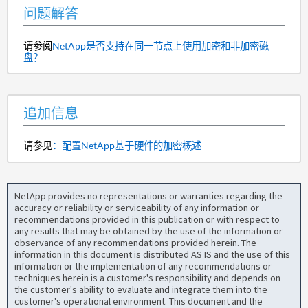
问题解答
请参阅
NetApp是否支持在同一节点上使用加密和非加密磁
盘？
追加信息
请参见
：配置NetApp基于硬件的加密概述
NetApp provides no representations or warranties regarding the
accuracy or reliability or serviceability of any information or
recommendations provided in this publication or with respect to
any results that may be obtained by the use of the information or
observance of any recommendations provided herein. The
information in this document is distributed AS IS and the use of this
information or the implementation of any recommendations or
techniques herein is a customer's responsibility and depends on
the customer's ability to evaluate and integrate them into the
customer's operational environment. This document and the