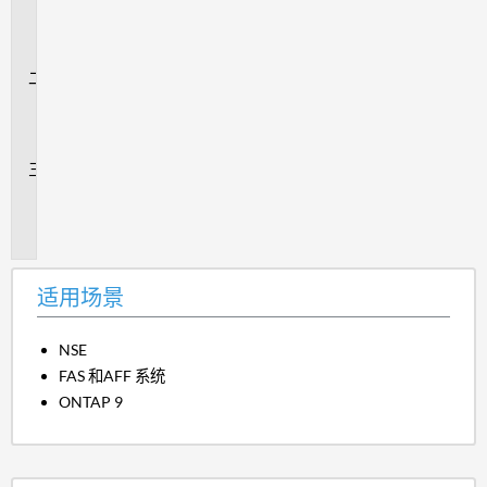
用
场
景
问
题
解
答
追
加
信
息
适用场景
NSE
FAS 和AFF 系统
ONTAP 9