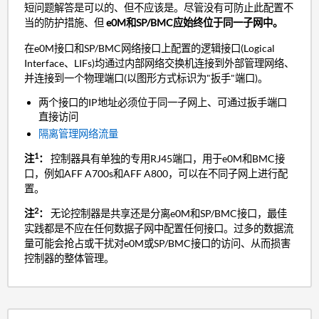
短问题解答是可以的、但不应该是。尽管没有可防止此配置不
当的防护措施、但
e0M和SP/BMC应始终位于同一子网中。
在e0M接口和SP/BMC网络接口上配置的逻辑接口(Logical
Interface、LIFs)均通过内部网络交换机连接到外部管理网络、
并连接到一个物理端口(以图形方式标识为"扳手"端口)。
两个接口的IP地址必须位于同一子网上、可通过扳手端口
直接访问
隔离管理网络流量
1
注
：
控制器具有单独的专用RJ45端口，用于e0M和BMC接
口，例如AFF A700s和AFF A800，可以在不同子网上进行配
置。
2
注
：
无论控制器是共享还是分离e0M和SP/BMC接口，最佳
实践都是不应在任何数据子网中配置任何接口。过多的数据流
量可能会抢占或干扰对e0M或SP/BMC接口的访问、从而损害
控制器的整体管理。