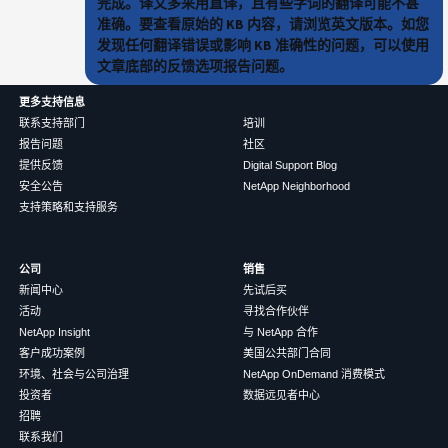
完成。译文多采用直译，且有些字词的翻译可能不甚
准确。要查看原始的 KB 内容，请浏览英文版本。如您
发现任何翻译错误或影响 KB 准确性的问题，可以使用
文章底部的反馈选项报告问题。
更多支持信息
联系支持部门
培训
报告问题
社区
提供反馈
Digital Support Blog
安全公告
NetApp Neighborhood
支持策略和支持服务
公司
销售
新闻中心
先试后买
活动
寻找合作伙伴
NetApp Insight
与 NetApp 合作
客户成功案例
美国公共部门合同
环境、社会与公司治理
NetApp OnDemand 消费模式
投资者
数据远见者中心
招聘
联系我们