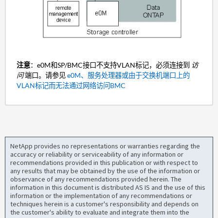
注意
：e0M和SP/BMC接口不支持VLAN标记，必须连接到
访
问
端口。请参见
e0M、服务处理器或由于交换机端口上的
VLAN标记而无法通过网络访问BMC
NetApp provides no representations or warranties regarding the
accuracy or reliability or serviceability of any information or
recommendations provided in this publication or with respect to
any results that may be obtained by the use of the information or
observance of any recommendations provided herein. The
information in this document is distributed AS IS and the use of this
information or the implementation of any recommendations or
techniques herein is a customer's responsibility and depends on
the customer's ability to evaluate and integrate them into the