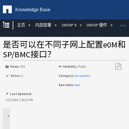
Knowledge Base
扩展/隐缩全局层次
主页
内部部署
ONTAP 9
ONTAP 硬件
ON
是否可以在不同子网上配置e0M和
SP/BMC接口？
Views:
433
Visibility:
Public
另
Votes:
0
Category:
fas-systems
存
Specialty:
core
为
PDF
Last Updated:
1/27/2024, 2:54:12 PM
适
用
场