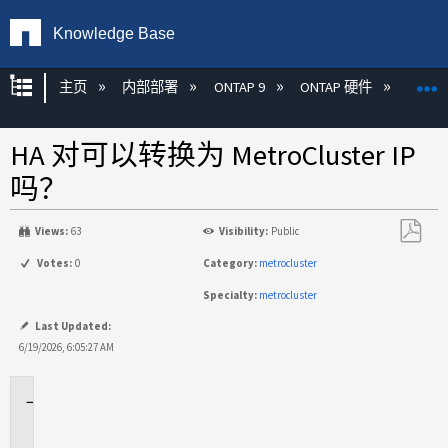
Knowledge Base
扩展/隐缩全局层次
主页
内部部署
ONTAP 9
ONTAP 硬件
ON
HA 对可以转换为 MetroCluster IP
吗？
Views:
63
Visibility:
Public
另
Votes:
0
Category:
metrocluster
存
Specialty:
metrocluster
为
PDF
Last Updated:
6/19/2026, 6:05:27 AM
适
用
于