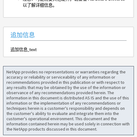
以了解详细信息。
追加信息
追加信息_text
NetApp provides no representations or warranties regarding the
accuracy or reliability or serviceability of any information or
recommendations provided in this publication or with respect to
any results that may be obtained by the use of the information or
observance of any recommendations provided herein. The
information in this document is distributed AS IS and the use of this
information or the implementation of any recommendations or
techniques herein is a customer's responsibility and depends on
the customer's ability to evaluate and integrate them into the
customer's operational environment. This document and the
information contained herein may be used solely in connection with
the NetApp products discussed in this document.