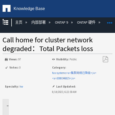
Knowledge Base
扩展/隐缩全局层次
主页
内部部署
ONTAP 9
ONTAP 硬件
ON
Call home for cluster network
degraded：Total Packets loss
Views:
97
Visibility:
Public
另
Votes:
0
Category:
存
fas-systems<a>集群网络已降级</a>
为
<a>2008346825</a>
PDF
Specialty:
hw
Last Updated:
8/14/2023, 6:22:30 AM
适
用