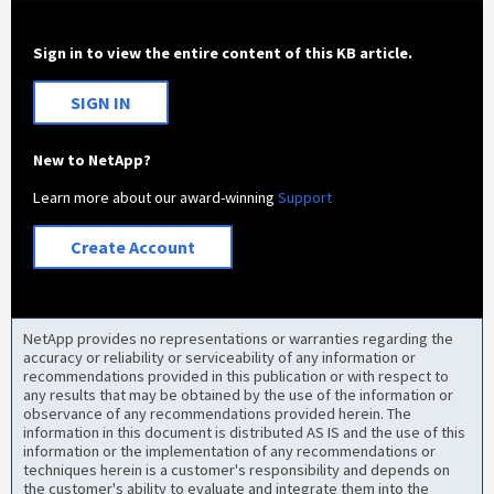
Sign in to view the entire content of this KB article.
SIGN IN
New to NetApp?
Learn more about our award-winning
Support
Create Account
NetApp provides no representations or warranties regarding the
accuracy or reliability or serviceability of any information or
recommendations provided in this publication or with respect to
any results that may be obtained by the use of the information or
observance of any recommendations provided herein. The
information in this document is distributed AS IS and the use of this
information or the implementation of any recommendations or
techniques herein is a customer's responsibility and depends on
the customer's ability to evaluate and integrate them into the