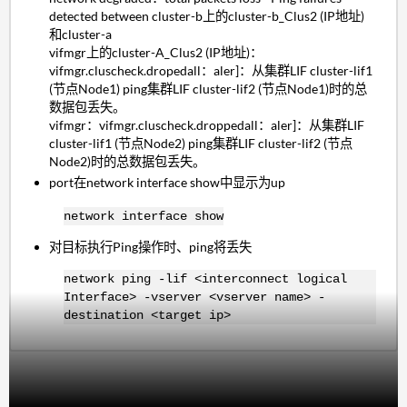
detected between cluster-b上的cluster-b_Clus2 (IP地址)
和cluster-a
vifmgr上的cluster-A_Clus2 (IP地址)：
vifmgr.cluscheck.dropedall：aler]：从集群LIF cluster-lif1
(节点Node1) ping集群LIF cluster-lif2 (节点Node1)时的总
数据包丢失。
vifmgr：vifmgr.cluscheck.droppedall：aler]：从集群LIF
cluster-lif1 (节点Node2) ping集群LIF cluster-lif2 (节点
Node2)时的总数据包丢失。
port在network interface show中显示为up
network interface show
对目标执行Ping操作时、ping将丢失
network ping -lif <interconnect logical
Interface> -vserver <vserver name> -
destination <target ip>