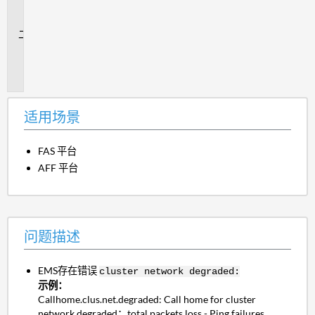
场
景
问
题
描
述
适用场景
FAS 平台
AFF 平台
问题描述
EMS存在错误
cluster network degraded:
示例：
Callhome.clus.net.degraded: Call home for cluster
network degraded：total packets loss - Ping failures