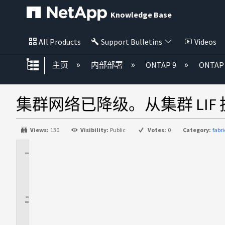
Knowledge Base
All Products
Support Bulletins
Videos
扩展/隐缩全局层次
主页
内部部署
ONTAP 9
ONTA
集群网络已降级。从集群 LIF 
Views:
130
Visibility:
Public
Votes:
0
Category:
fabr
适
用
场
景
问
题
描