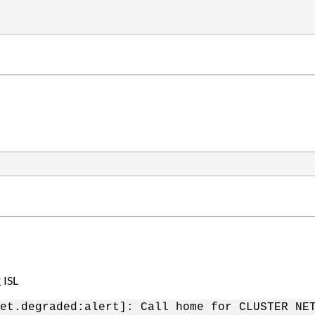
ISL
et.degraded:alert]: Call home for CLUSTER NE