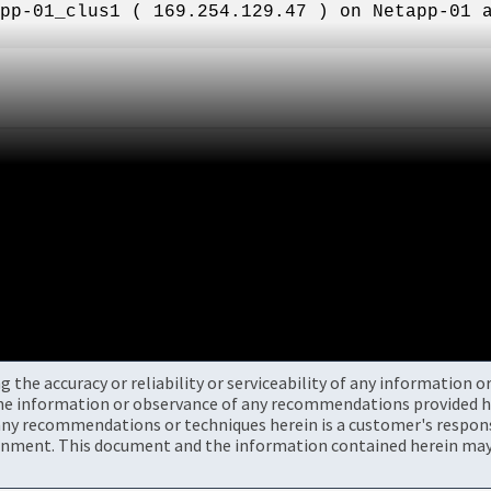
pp-01_clus1 ( 169.254.129.47 ) on Netapp-01 
the accuracy or reliability or serviceability of any information 
the information or observance of any recommendations provided he
ny recommendations or techniques herein is a customer's responsi
onment. This document and the information contained herein may 