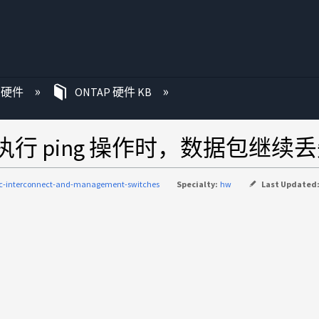
P 硬件
ONTAP 硬件 KB
执行 ping 操作时，数据包继续
ic-interconnect-and-management-switches
Specialty:
hw
Last Updated