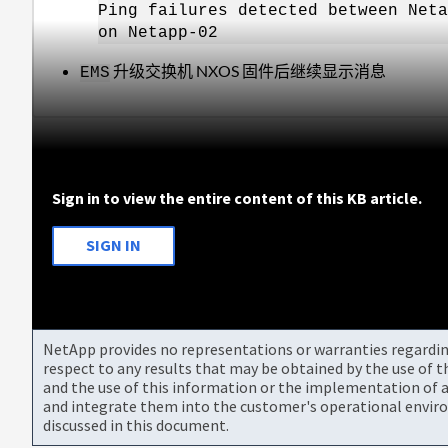
Ping failures detected between Neta
on Netapp-02
升级交换机 NXOS 固件后继续显示消息
EMS
Sign in to view the entire content of this KB article.
SIGN IN
NetApp provides no representations or warranties regarding 
respect to any results that may be obtained by the use of 
and the use of this information or the implementation of a
and integrate them into the customer's operational envir
discussed in this document.