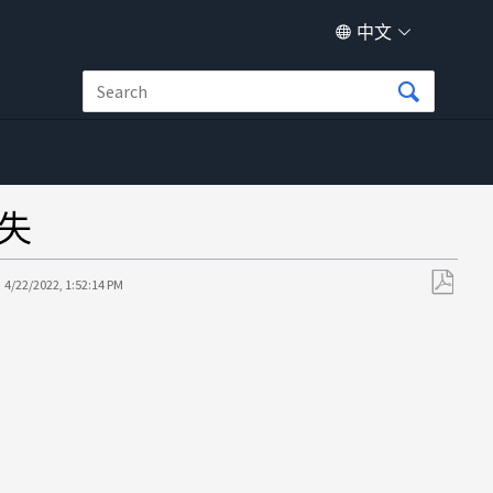
中文
丢失
:
4/22/2022, 1:52:14 PM
另
存
为
PDF