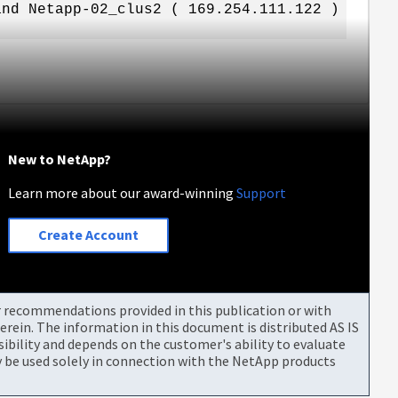
and Netapp-02_clus2 ( 169.254.111.122 )
New to NetApp?
Learn more about our award-winning
Support
Create Account
or recommendations provided in this publication or with
rein. The information in this document is distributed AS IS
bility and depends on the customer's ability to evaluate
be used solely in connection with the NetApp products