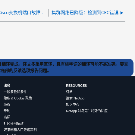
cluster network DEGARDED：由于Cisco交换机端口故障，链路频繁闪烁
集群网络已降级：检测到CRC错误
) 工具翻译完成。译文多采用直译，且有些字词的翻译可能不甚准确。要查
文章底部的反馈选项报告问题。
法务
RESOURCES
一般条款和条件
订阅
隐私 & Cookie 政策
搜索 NetApp
版权
知识中心
专利
NetApp 对乌克兰局势的回应
商标
社区使用条款
奴隶制和人口贩运声明