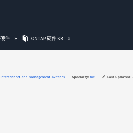
P 硬件
ONTAP 硬件 KB
c-interconnect-and-management-switches
Specialty:
hw
Last Updated: