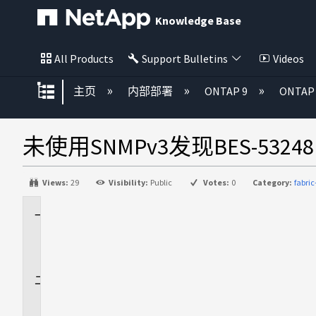
Knowledge Base
All Products
Support Bulletins
Videos
扩展/隐缩全局层次
主页
内部部署
ONTAP 9
ONTA
未使用SNMPv3发现BES-53248
Views:
29
Visibility:
Public
Votes:
0
Category:
fabri
适
用
场
景
问
题
描