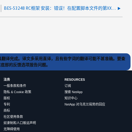
BES-53248 RC框架 安装：错误！在配置脚本文件的第XX行
) 工具翻译完成。译文多采用直译，且有些字词的翻译可能不甚准确。要查
文章底部的反馈选项报告问题。
法务
RESOURCES
一般条款和条件
订阅
隐私 & Cookie 政策
搜索 NetApp
版权
知识中心
专利
NetApp 对乌克兰局势的回应
商标
社区使用条款
奴隶制和人口贩运声明
无障碍使用