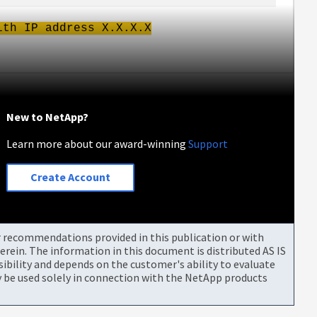
ith IP address X.X.X.X
New to NetApp?
Learn more about our award-winning
Support
Create Account
or recommendations provided in this publication or with
rein. The information in this document is distributed AS IS
bility and depends on the customer's ability to evaluate
be used solely in connection with the NetApp products