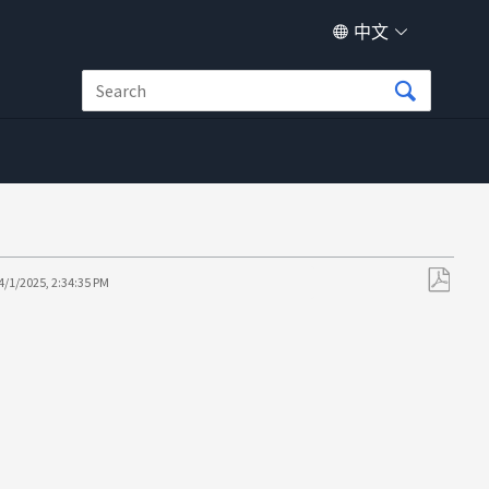
中文
4/1/2025, 2:34:35 PM
另
存
为
PDF