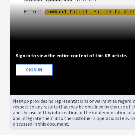
Error:
command failed: Failed to di
Sign in to view the entire content of this KB article.
SIGN IN
NetApp provides no representations or warranties regarding 
respect to any results that may be obtained by the use of 
and the use of this information or the implementation of a
and integrate them into the customer's operational envir
discussed in this document.