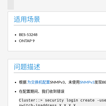
述
适用场景
BES-53248
ONTAP 9
问题描述
根据
为交换机配置
SNMPv3、未使用
SNMPv3
发现BE
在配置期间、我们收到错误
Cluster::> security login create -us
switch-ipaddress X.X.X.X