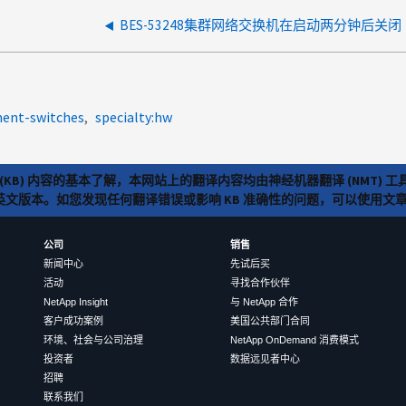
BES-53248集群网络交换机在启动两分钟后关闭
ment-switches
specialty:hw
(KB) 内容的基本了解，本网站上的翻译内容均由神经机器翻译 (NMT
览英文版本。如您发现任何翻译错误或影响 KB 准确性的问题，可以使用
公司
销售
新闻中心
先试后买
活动
寻找合作伙伴
NetApp Insight
与 NetApp 合作
客户成功案例
美国公共部门合同
环境、社会与公司治理
NetApp OnDemand 消费模式
投资者
数据远见者中心
招聘
联系我们