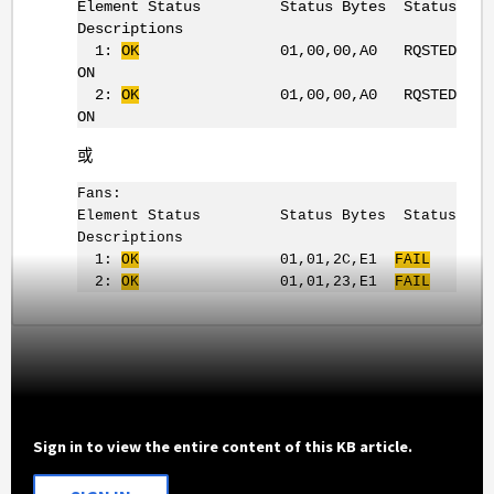
Element Status Status Bytes Status
Descriptions
1:
OK
01,00,00,A0 RQSTED
ON
2:
OK
01,00,00,A0 RQSTED
ON
或
Fans:
Element Status Status Bytes Status
Descriptions
1:
OK
01,01,2C,E1
FAIL
2:
OK
01,01,23,E1
FAIL
Sign in to view the entire content of this KB article.