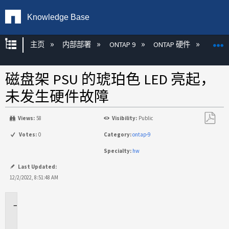
Knowledge Base
扩展/隐缩全局层次
主页
内部部署
ONTAP 9
ONTAP 硬件
ON
磁盘架 PSU 的琥珀色 LED 亮起，
未发生硬件故障
Views:
58
Visibility:
Public
另
Votes:
0
Category:
ontap-9
存
Specialty:
hw
为
PDF
Last Updated:
12/2/2022, 8:51:48 AM
适
用
场