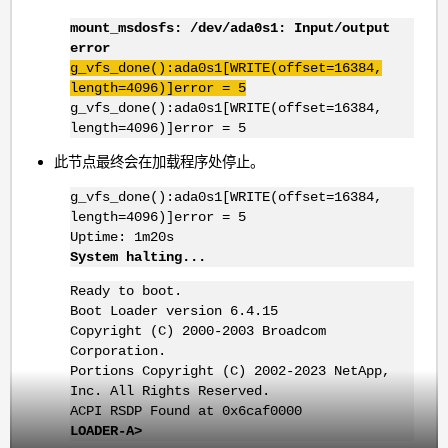
mount_msdosfs: /dev/ada0s1: Input/output
error
g_vfs_done():ada0s1[WRITE(offset=16384,
length=4096)]error = 5
g_vfs_done():ada0s1[WRITE(offset=16384,
length=4096)]error = 5
此节点最终会在加载程序处停止。
g_vfs_done():ada0s1[WRITE(offset=16384,
length=4096)]error = 5
Uptime: 1m20s
System halting...
Ready to boot.
Boot Loader version 6.4.15
Copyright (C) 2000-2003 Broadcom
Corporation.
Portions Copyright (C) 2002-2023 NetApp,
Inc. All Rights Reserved.
ACPI RSDP Found at 0x6caf0000
LOADER-A>