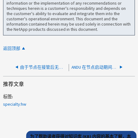
information or the implementation of any recommendations or
techniques herein is a customer's responsibility and depends on
the customer's ability to evaluate and integrate them into the
customer's operational environment. This document and the
information contained herein may be used solely in connection with
the NetApp products discussed in this document.
返回顶部
由于节点在接管后无响应、ANDU已暂停
ANDU 在节点启动期间暂停，系统将关闭，因为这是不受支持的平台
推荐文章
标签
specialty:hw
为了帮助读者获得对知识库 (KB) 内容的基本了解，本