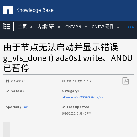
Knowledge Base
扩展/隐缩全局层次
主页
内部部署
ONTAP 9
ONTAP 硬件
ON
由于节点无法启动并显示错误
g_vfs_done () ada0s1 write、ANDU
已暂停
Views:
47
Visibility:
Public
另
Votes:
0
Category:
存
aff-series<a>2009605972.</a>
为
Specialty:
hw
Last Updated:
PDF
6/26/2023, 6:52:43 PM
适
用