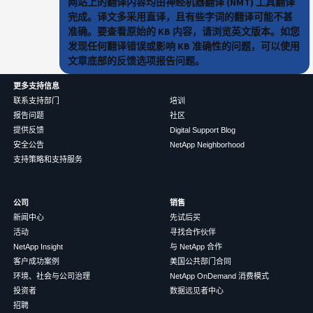
网站上的翻译内容均由神经机器翻译 (NMT) 工具翻译
完成。译文多采用直译，且有些字词的翻译可能不甚
准确。要查看原始的 KB 内容，请浏览英文版本。如您
发现任何翻译错误或影响 KB 准确性的问题，可以使用
文章底部的反馈选项报告问题。
更多支持信息
联系支持部门
培训
报告问题
社区
提供反馈
Digital Support Blog
安全公告
NetApp Neighborhood
支持策略和支持服务
公司
销售
新闻中心
先试后买
活动
寻找合作伙伴
NetApp Insight
与 NetApp 合作
客户成功案例
美国公共部门合同
环境、社会与公司治理
NetApp OnDemand 消费模式
投资者
数据远见者中心
招聘