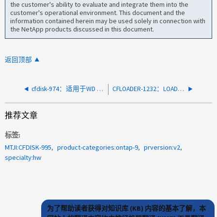
the customer's ability to evaluate and integrate them into the
customer's operational environment. This document and the
information contained herein may be used solely in connection with
the NetApp products discussed in this document.
返回顶部
cfdisk-974：适用于WD Cobra-F驱动器的NE12/MS12固件
CFLOADER-1232：LOADER 显示的 BMC 版本在 AFF A320 上不正确
推荐文章
标签
MTJI:CFDISK-995
product-categories:ontap-9
prversion:v2
specialty:hw
为了帮助读者获得对知识库 (KB) 内容的基本了解，本