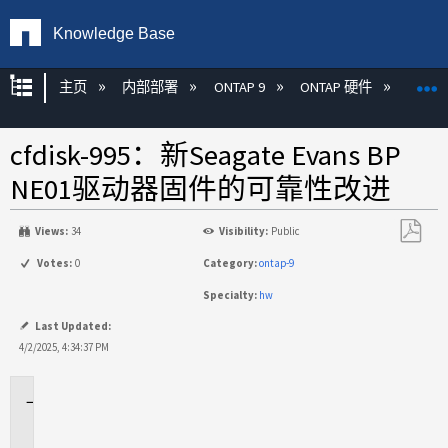
Knowledge Base
扩展/隐缩全局层次
主页
内部部署
ONTAP 9
ONTAP 硬件
O
cfdisk-995：新Seagate Evans BP
NE01驱动器固件的可靠性改进
Views:
34
Visibility:
Public
另
Votes:
0
Category:
ontap-9
存
Specialty:
hw
为
PDF
Last Updated:
4/2/2025, 4:34:37 PM
问
题
描