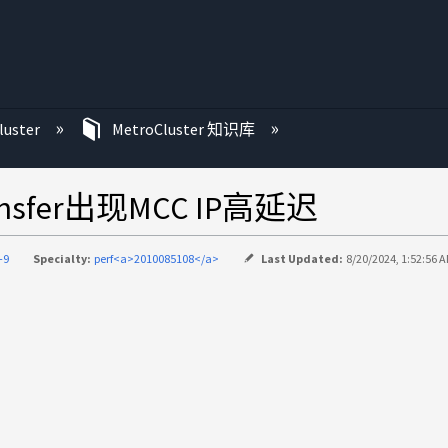
luster
MetroCluster 知识库
sfer出现MCC IP高延迟
-9
Specialty:
perf<a>2010085108</a>
Last Updated:
8/20/2024, 1:52:56 