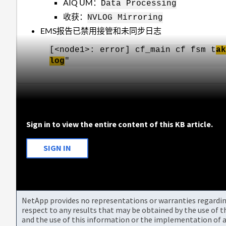
AIQ UM：
Data Processing
收获：
NVLOG Mirroring
EMS报告已禁用接管和未同步日志
[<node1>: error] cf_main cf fsm t
ak
log
"
Sign in to view the entire content of this KB article.
SIGN IN
NetApp provides no representations or warranties regarding 
respect to any results that may be obtained by the use of 
and the use of this information or the implementation of a