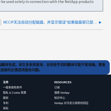
be used solely in connection with the NetApp products
MCCIP无法自动分配磁盘、并显示错误"如果磁盘架已部分填充"
) 工具翻译完成。译文多采用直译，且有些字词的翻译可能不甚准确。要查
文章底部的反馈选项报告问题。
法务
RESOURCES
一般条款和条件
订阅
隐私 & Cookie 政策
搜索 NetApp
版权
知识中心
专利
NetApp 对乌克兰局势的回应
商标