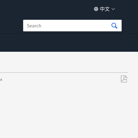
中文
AM
另
存
为
PDF