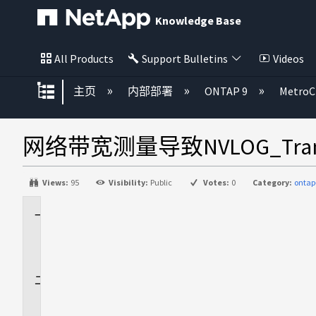
Knowledge Base
All Products
Support Bulletins
Videos
扩展/隐缩全局层次
主页
内部部署
ONTAP 9
MetroC
网络带宽测量导致NVLOG_Tran
Views:
95
Visibility:
Public
Votes:
0
Category:
ontap
适
用
场
景
问
题
描