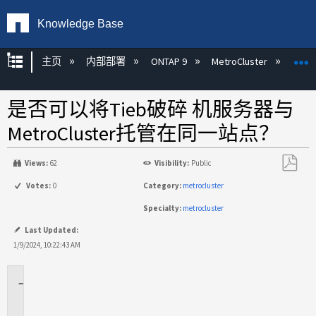
Knowledge Base
扩展/隐缩全局层次
主页
内部部署
ONTAP 9
MetroCluster
M
是否可以将Tieb破碎 机服务器与
MetroCluster托管在同一站点？
Views:
62
Visibility:
Public
另
Votes:
0
Category:
metrocluster
存
Specialty:
metrocluster
为
PDF
Last Updated:
1/9/2024, 10:22:43 AM
适
用
场