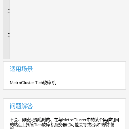
景
问
题
解
答
追
加
信
息
适用场景
MetroCluster Tieb破碎 机
问题解答
不会、即使只是临时的、在与MetroCluster中的某个集群相同
的站点上托管Tieb破碎 机服务器也可能会
导致出现"脑裂"情