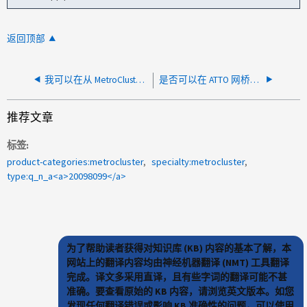
返回顶部
我可以在从 MetroCluster FC 过渡到 IP 时启用调解员吗？
是否可以在 ATTO 网桥后面的同一个磁盘架中混用 SSD 和 SAS 驱动器？
推荐文章
标签
product-categories:metrocluster
specialty:metrocluster
type:q_n_a<a>20098099</a>
为了帮助读者获得对知识库 (KB) 内容的基本了解，本
网站上的翻译内容均由神经机器翻译 (NMT) 工具翻译
完成。译文多采用直译，且有些字词的翻译可能不甚
准确。要查看原始的 KB 内容，请浏览英文版本。如您
发现任何翻译错误或影响 KB 准确性的问题，可以使用