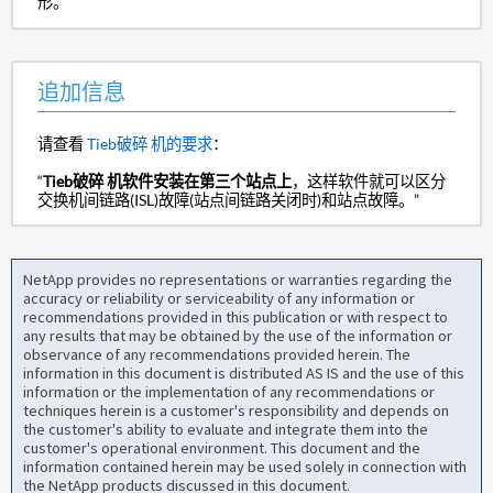
形。
追加信息
请查看
Tieb破碎 机的要求
：
“
Tieb破碎 机软件安装在第三个站点上
，这样软件就可以区分
交换机间链路(ISL)故障(站点间链路关闭时)和站点故障。”
NetApp provides no representations or warranties regarding the
accuracy or reliability or serviceability of any information or
recommendations provided in this publication or with respect to
any results that may be obtained by the use of the information or
observance of any recommendations provided herein. The
information in this document is distributed AS IS and the use of this
information or the implementation of any recommendations or
techniques herein is a customer's responsibility and depends on
the customer's ability to evaluate and integrate them into the
customer's operational environment. This document and the
information contained herein may be used solely in connection with
the NetApp products discussed in this document.