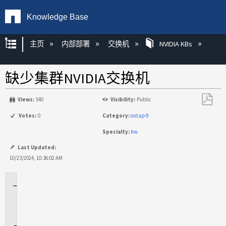
Knowledge Base
扩展/隐缩全局层次
主页
内部部署
交换机
NVIDIA KBs
缺少集群NVIDIA交换机
Views:
540
Visibility:
Public
另
Votes:
0
Category:
ontap-9
存
Specialty:
hw
为
PDF
Last Updated:
10/23/2024, 10:36:02 AM
适
用
场
景