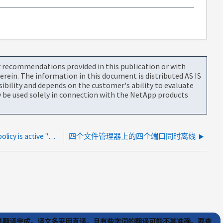
or recommendations provided in this publication or with
rein. The information in this document is distributed AS IS
bility and depends on the customer's ability to evaluate
be used solely in connection with the NetApp products
SANNAV门户中出现"Default maps base policy is active "错误
四个文件管理器上的四个端口同时离线
) 工具翻译完成。译文多采用直译，且有些字词的翻译可能不甚准确。要查