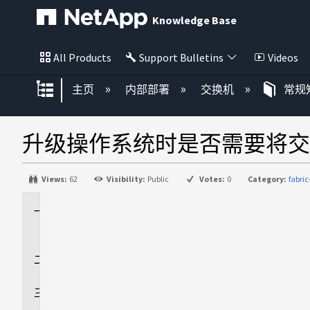
Knowledge Base
All Products
Support Bulletins
Videos
扩展/隐缩全局层次
主页
内部部署
交换机
常规
升级操作系统时是否需要将交换
Views:
62
Visibility:
Public
Votes:
0
Category:
fabri
适
用
于
回
答
追
加