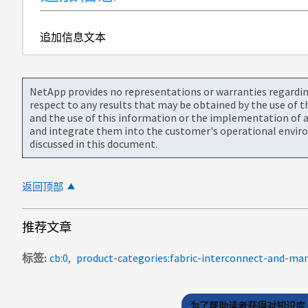
追加信息文本
NetApp provides no representations or warranties regarding 
respect to any results that may be obtained by the use of 
and the use of this information or the implementation of a
and integrate them into the customer's operational envir
discussed in this document.
返回顶部
推荐文章
标签
cb:0
product-categories:fabric-interconnect-and-m
为了帮助读者获得对知识库 