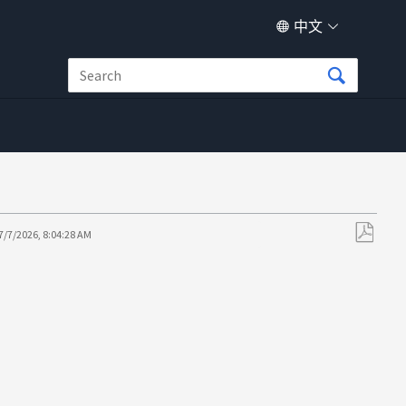
中文
？
7/7/2026, 8:04:28 AM
另
存
为
PDF