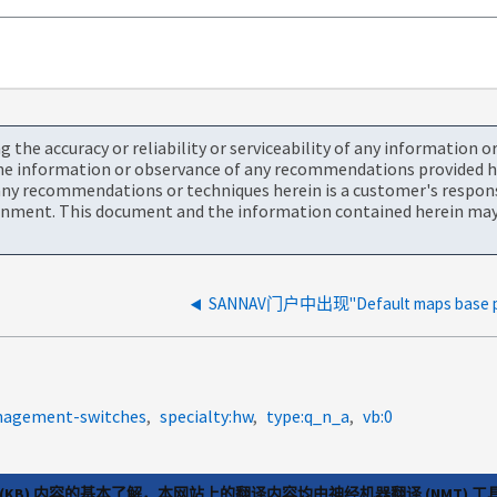
the accuracy or reliability or serviceability of any information 
the information or observance of any recommendations provided he
ny recommendations or techniques herein is a customer's responsi
onment. This document and the information contained herein may 
anagement-switches
specialty:hw
type:q_n_a
vb:0
(KB) 内容的基本了解，本网站上的翻译内容均由神经机器翻译 (NMT