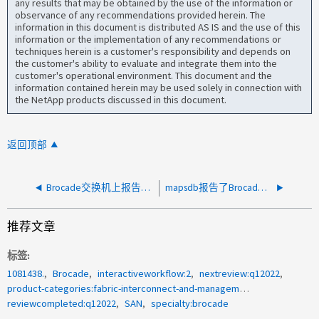
any results that may be obtained by the use of the information or
observance of any recommendations provided herein. The
information in this document is distributed AS IS and the use of this
information or the implementation of any recommendations or
techniques herein is a customer's responsibility and depends on
the customer's ability to evaluate and integrate them into the
customer's operational environment. This document and the
information contained herein may be used solely in connection with
the NetApp products discussed in this document.
返回顶部
Brocade交换机上报告defall_ports_oversubscribed事件
mapsdb报告了Brocade FC交换机上的Fabric性能影响
推荐文章
标签
1081438.
Brocade
interactiveworkflow:2
nextreview:q12022
product-categories:fabric-interconnect-and-management-switches
reviewcompleted:q12022
SAN
specialty:brocade