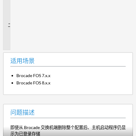
用
场
景
问
题
描
述
适用场景
Brocade FOS 7.x.x
Brocade FOS 8.x.x
问题描述
即使从 Brocade 交换机端删除整个配置后、主机启动程序仍显
示为已登录存储