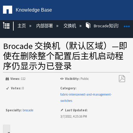
Knowledge Base
扩展/隐缩全局层次
主页
内部部署
交换机
Brocade知识库文章
Brocade 交换机（默认区域）—即
使在删除整个配置后主机启动程
序仍显示为已登录
Views:
112
Visibility:
Public
另
Votes:
0
Category:
存
fabric-interconnect-and-management-
为
switches
PDF
Specialty:
brocade
Last Updated:
3/7/2022, 4:25:16 PM
适