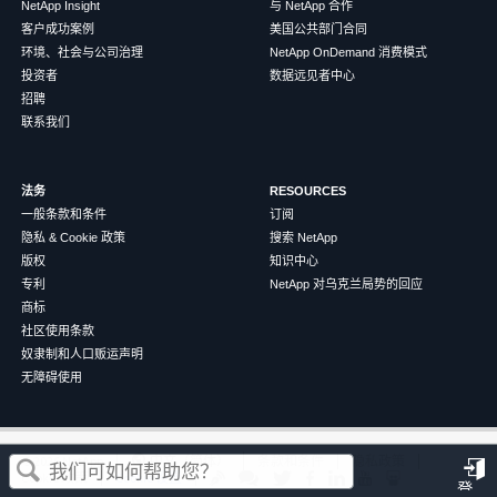
NetApp Insight
与 NetApp 合作
客户成功案例
美国公共部门合同
环境、社会与公司治理
NetApp OnDemand 消费模式
投资者
数据远见者中心
招聘
联系我们
法务
RESOURCES
一般条款和条件
订阅
隐私 & Cookie 政策
搜索 NetApp
版权
知识中心
专利
NetApp 对乌克兰局势的回应
商标
社区使用条款
奴隶制和人口贩运声明
无障碍使用
这篇文章对您有帮助吗？
©
2026
NetApp
中文（简体）
条款和条件
隐私政策
Cookie 政策
Cookie 设置
登