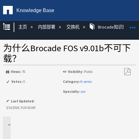
Knowledge Base
扩展/隐缩全局层次
主页
内部部署
交换机
Brocade知识库文章
为什么Brocade FOS v9.01b不可下
载？
Views:
76
Visibility:
Public
另
Votes:
0
Category:
fc-series
存
Specialty:
san
为
PDF
Last Updated:
3/14/2024, 9:24:16 AM
适
用
场