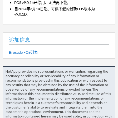
FOS v9.0.1b已停用、无法再下载。
自2024年3月14日起、可供下载的最新FOS版本为
v9.0.1D。
追加信息
Brocade FOS列表
NetApp provides no representations or warranties regarding the
accuracy or reliability or serviceability of any information or
recommendations provided in this publication or with respect to
any results that may be obtained by the use of the information or
observance of any recommendations provided herein. The
information in this document is distributed AS IS and the use of this
information or the implementation of any recommendations or
techniques herein is a customer's responsibility and depends on
the customer's ability to evaluate and integrate them into the
customer's operational environment. This document and the
information contained herein may be used solely in connection with