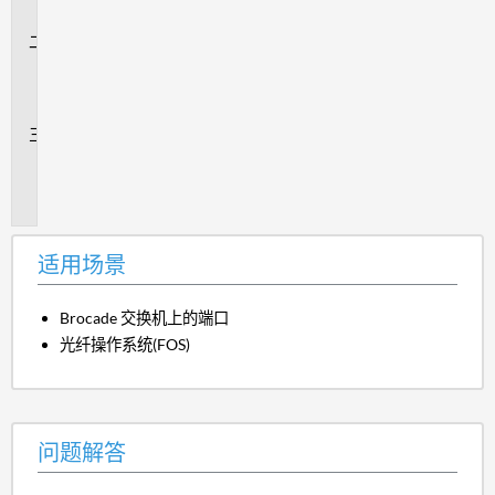
景
问
题
解
答
追
加
信
息
适用场景
Brocade 交换机上的端口
光纤操作系统(FOS)
问题解答