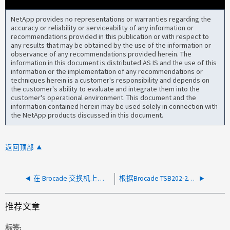
NetApp provides no representations or warranties regarding the
accuracy or reliability or serviceability of any information or
recommendations provided in this publication or with respect to
any results that may be obtained by the use of the information or
observance of any recommendations provided herein. The
information in this document is distributed AS IS and the use of this
information or the implementation of any recommendations or
techniques herein is a customer's responsibility and depends on
the customer's ability to evaluate and integrate them into the
customer's operational environment. This document and the
information contained herein may be used solely in connection with
the NetApp products discussed in this document.
返回顶部
在 Brocade 交换机上运行 hareboot 命令时发生意外完全重新启动
根据Brocade TSB202-286-A的要求、将X7交换机从FOS v9.0.x直接升级到FOS v9.1.x会导致活动CP无响应
推荐文章
标签