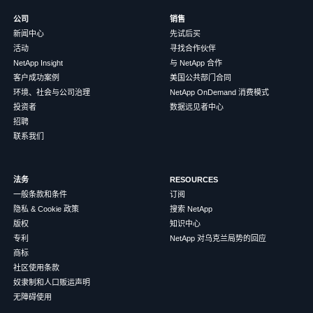
公司
销售
新闻中心
先试后买
活动
寻找合作伙伴
NetApp Insight
与 NetApp 合作
客户成功案例
美国公共部门合同
环境、社会与公司治理
NetApp OnDemand 消费模式
投资者
数据远见者中心
招聘
联系我们
法务
RESOURCES
一般条款和条件
订阅
隐私 & Cookie 政策
搜索 NetApp
版权
知识中心
专利
NetApp 对乌克兰局势的回应
商标
社区使用条款
奴隶制和人口贩运声明
无障碍使用