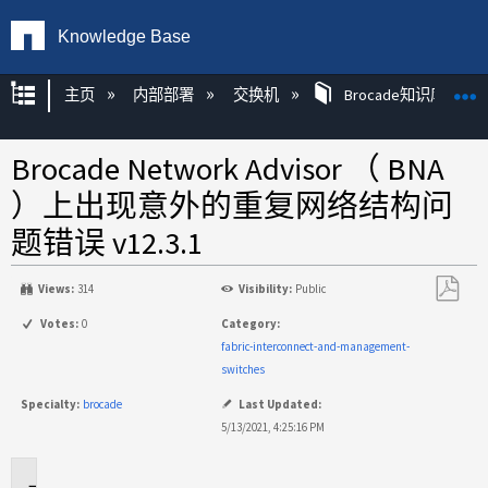
Knowledge Base
扩展/隐缩全局层次
主页
内部部署
交换机
Brocade知识库文章
Brocade Network Advisor （ BNA
）上出现意外的重复网络结构问
题错误 v12.3.1
Views:
314
Visibility:
Public
另
Votes:
0
Category:
存
fabric-interconnect-and-management-
为
switches
PDF
Specialty:
brocade
Last Updated:
5/13/2021, 4:25:16 PM
适