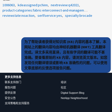
1006063
kdeassigned:pchinn
nextreview:q42021
product-categories:fabric-interconnect-and-management-switches
reviewstate:noaction
serlfservice:yes
specialty:brocade
为了帮助读者获得对知识库 (KB) 内容的基本了解，本
网站上的翻译内容均由神经机器翻译 (NMT) 工具翻译
完成。译文多采用直译，且有些字词的翻译可能不甚
准确。要查看原始的 KB 内容，请浏览英文版本。如您
发现任何翻译错误或影响 KB 准确性的问题，可以使用
文章底部的反馈选项报告问题。
更多支持信息
联系支持部门
培训
报告问题
社区
提供反馈
Digital Support Blog
安全公告
NetApp Neighborhood
支持策略和支持服务