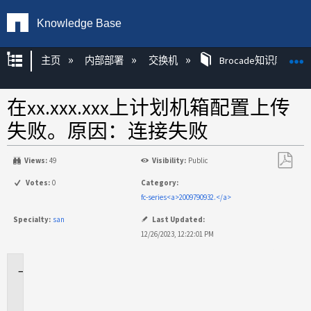
Knowledge Base
扩展/隐缩全局层次
主页
内部部署
交换机
Brocade知识库文章
在xx.xxx.xxx上计划机箱配置上传
失败。原因：连接失败
Views:
49
Visibility:
Public
另
Votes:
0
Category:
存
fc-series<a>2009790932.</a>
为
Specialty:
san
Last Updated:
PDF
12/26/2023, 12:22:01 PM
适
用
场