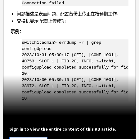
Connection failed
问题描述是表面问题、配置备份上传正在按预期工作。
交换机显示 配置上传成功。
示例：
switch1:admin> errdump -r | grep
configUpload
2023/10/31-05:30:17 (CET), [CONF-1001],
40753, SLOT 1 | FID 20, INFO, switch1,
configUpload completed successfully for fid
20.
2023/10/30-05:30:16 (CET), [CONF-1001],
38972, SLOT 1 | FID 20, INFO, switch1,
configUpload completed successfully for fid
20.
Sign in to view the entire content of this KB article.