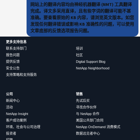
网站上的翻译内容均由神经机器翻译 (NMT) 工具翻译
完成。译文多采用直译，且有些字词的翻译可能不甚
准确。要查看原始的 KB 内容，请浏览英文版本。如您
发现任何翻译错误或影响 KB 准确性的问题，可以使用
文章底部的反馈选项报告问题。
更多支持信息
联系支持部门
培训
报告问题
社区
提供反馈
Digital Support Blog
安全公告
NetApp Neighborhood
支持策略和支持服务
公司
销售
新闻中心
先试后买
活动
寻找合作伙伴
NetApp Insight
与 NetApp 合作
客户成功案例
美国公共部门合同
环境、社会与公司治理
NetApp OnDemand 消费模式
投资者
数据远见者中心
招聘