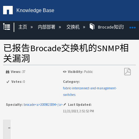
Knowledge Base
扩展/隐缩全局层次
主页
内部部署
交换机
Brocade知识库文章
已报告Brocade交换机的SNMP相
关漏洞
Views:
37
Visibility:
Public
另
Votes:
0
Category:
存
fabric-interconnect-and-management-
为
switches
PDF
Specialty:
brocade<a>2009823094</a>
Last Updated:
11/21/2023, 2:51:52 PM
适
用