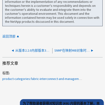
information or the implementation of any recommendations or
techniques herein is a customer's responsibility and depends on
the customer's ability to evaluate and integrate them into the
customer's operational environment. This document and the
information contained herein may be used solely in connection with
the NetApp products discussed in this document.
返回顶部
从版本2.2.0内部版本374到版本2.2.2内部版本113的SANNAV更新失败
SNMP在映射MIB对象时返回"No sid Object Available on this agent at this OID (此OID处的此代理上没有此类对象)"
推荐文章
标签
product-categories:fabric-interconnect-and-management-switches
为了帮助读者获得对知识库 (KB) 内容的基本了解，本