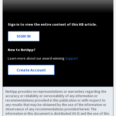
Sign in to view the entire content of this KB article.
SIGN IN
New to NetApp?
Learn more about our award-winning
Support
Create Account
NetApp provides no representations or warranties regarding the
accuracy or reliability or serviceability of any information or
recommendations provided in this publication or with respect to
any results that may be obtained by the use of the information or
observance of any recommendations provided herein. The
information in this document is distributed AS IS and the use of this