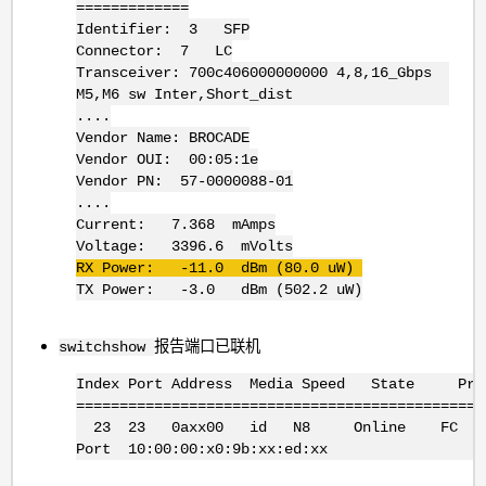
=============
Identifier: 3 SFP
Connector: 7 LC
Transceiver: 700c406000000000 4,8,16_Gbps
M5,M6 sw Inter,Short_dist
....
Vendor Name: BROCADE
Vendor OUI: 00:05:1e
Vendor PN: 57-0000088-01
....
Current: 7.368 mAmps
Voltage: 3396.6 mVolts
RX Power: -11.0 dBm (80.0 uW)
TX Power: -3.0 dBm (502.2 uW)
报告端口已联机
switchshow
Index Port Address Media Speed State Pro
===============================================
23 23 0axx00 id N8 Online FC F
Port 10:00:00:x0:9b:xx:ed:xx