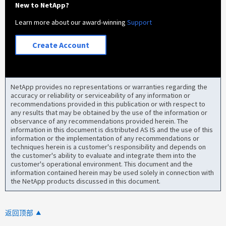
New to NetApp?
Learn more about our award-winning
Support
Create Account
NetApp provides no representations or warranties regarding the
accuracy or reliability or serviceability of any information or
recommendations provided in this publication or with respect to
any results that may be obtained by the use of the information or
observance of any recommendations provided herein. The
information in this document is distributed AS IS and the use of this
information or the implementation of any recommendations or
techniques herein is a customer's responsibility and depends on
the customer's ability to evaluate and integrate them into the
customer's operational environment. This document and the
information contained herein may be used solely in connection with
the NetApp products discussed in this document.
返回顶部