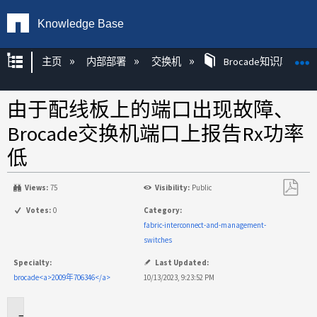
Knowledge Base
扩展/隐缩全局层次
主页
内部部署
交换机
Brocade知识库文章
由于配线板上的端口出现故障、
Brocade交换机端口上报告Rx功率
低
Views:
75
Visibility:
Public
另
Votes:
0
Category:
存
fabric-interconnect-and-management-
为
switches
PDF
Specialty:
Last Updated:
brocade<a>2009年706346</a>
10/13/2023, 9:23:52 PM
适