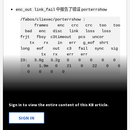
中报告了错误
enc_out
link_fail
porterrshow
/fabos/cliexec/porterrshow :
frames enc crc crc too too
bad enc disc link loss loss
frjt fbsy c3timeout pcs uncor
tx rx in err g_eof shrt
long eof out c3 fail sync sig
tx rx err err
23: 3.8g 3.2g 0 0 0 0 0
0 1.9m 0 21 0 22 0 0
0 0 0 0
Sign in to view the entire content of this KB article.
SIGN IN