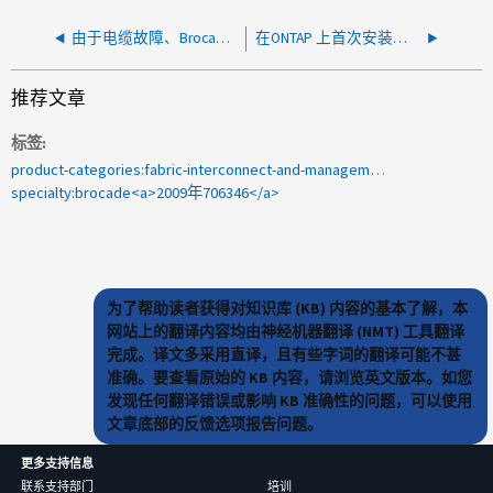
由于电缆故障、Brocade交换机端口上报告Rx功率低
在ONTAP 上首次安装后、IOMeter中的iSCSI吞吐量较低
推荐文章
标签
product-categories:fabric-interconnect-and-management-switches
specialty:brocade<a>2009年706346</a>
为了帮助读者获得对知识库 (KB) 内容的基本了解，本
网站上的翻译内容均由神经机器翻译 (NMT) 工具翻译
完成。译文多采用直译，且有些字词的翻译可能不甚
准确。要查看原始的 KB 内容，请浏览英文版本。如您
发现任何翻译错误或影响 KB 准确性的问题，可以使用
文章底部的反馈选项报告问题。
更多支持信息
联系支持部门
培训