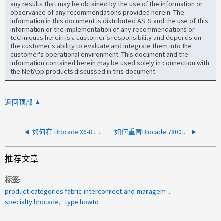
any results that may be obtained by the use of the information or
observance of any recommendations provided herein. The
information in this document is distributed AS IS and the use of this
information or the implementation of any recommendations or
techniques herein is a customer's responsibility and depends on
the customer's ability to evaluate and integrate them into the
customer's operational environment. This document and the
information contained herein may be used solely in connection with
the NetApp products discussed in this document.
返回顶部
如何在 Brocade X6-8 和 X6-4 Director 类交换机上重置密码
如何重置Brocade 7800交换机的根密码
推荐文章
标签
product-categories:fabric-interconnect-and-management-switches
specialty:brocade
type:howto