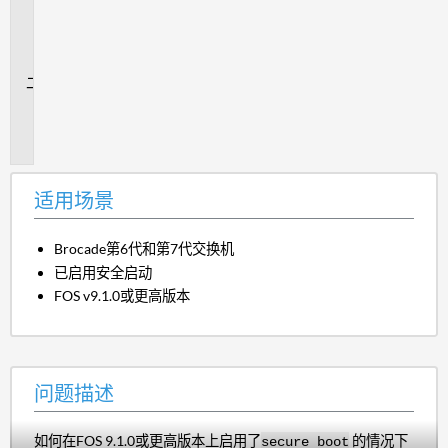
用
场
景
问
题
描
述
适用场景
Brocade第6代和第7代交换机
已启用安全启动
FOS v9.1.0或更高版本
问题描述
如何在FOS 9.1.0或更高版本上启用了
的情况下
secure boot