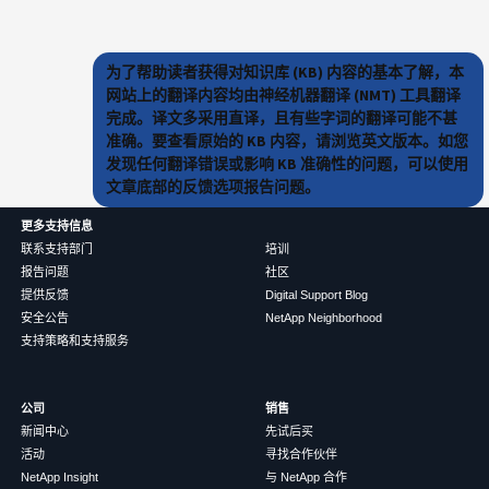
为了帮助读者获得对知识库 (KB) 内容的基本了解，本
网站上的翻译内容均由神经机器翻译 (NMT) 工具翻译
完成。译文多采用直译，且有些字词的翻译可能不甚
准确。要查看原始的 KB 内容，请浏览英文版本。如您
发现任何翻译错误或影响 KB 准确性的问题，可以使用
文章底部的反馈选项报告问题。
更多支持信息
联系支持部门
培训
报告问题
社区
提供反馈
Digital Support Blog
安全公告
NetApp Neighborhood
支持策略和支持服务
公司
销售
新闻中心
先试后买
活动
寻找合作伙伴
NetApp Insight
与 NetApp 合作