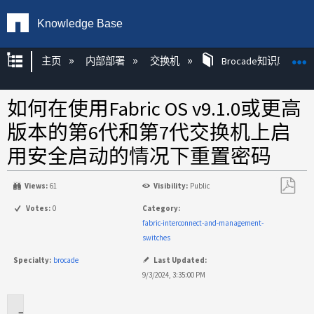
Knowledge Base
扩展/隐缩全局层次
主页
内部部署
交换机
Brocade知识库文章
如何在使用Fabric OS v9.1.0或更高
版本的第6代和第7代交换机上启
用安全启动的情况下重置密码
Views:
61
Visibility:
Public
另
Votes:
0
Category:
存
fabric-interconnect-and-management-
为
switches
PDF
Specialty:
brocade
Last Updated:
9/3/2024, 3:35:00 PM
适