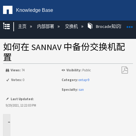
Knowledge Base
扩展/隐缩全局层次
主页
内部部署
交换机
Brocade知识库文章
如何在 SANNAV 中备份交换机配
置
Views:
74
Visibility:
Public
另
Votes:
0
Category:
ontap-9
存
Specialty:
san
为
PDF
Last Updated:
9/29/2021, 12:22:03 PM
适
用
场