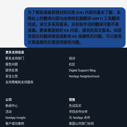
为了帮助读者获得对知识库 (KB) 内容的基本了解，本
网站上的翻译内容均由神经机器翻译 (NMT) 工具翻译
完成。译文多采用直译，且有些字词的翻译可能不甚
准确。要查看原始的 KB 内容，请浏览英文版本。如您
发现任何翻译错误或影响 KB 准确性的问题，可以使用
文章底部的反馈选项报告问题。
更多支持信息
联系支持部门
培训
报告问题
社区
提供反馈
Digital Support Blog
安全公告
NetApp Neighborhood
支持策略和支持服务
公司
销售
新闻中心
先试后买
活动
寻找合作伙伴
NetApp Insight
与 NetApp 合作
客户成功案例
美国公共部门合同