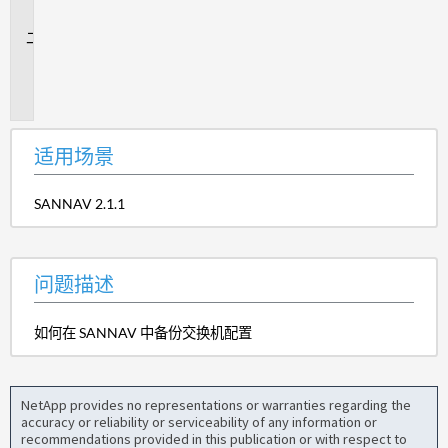
景
问
题
描
述
适用场景
SANNAV 2.1.1
问题描述
如何在 SANNAV 中备份交换机配置
NetApp provides no representations or warranties regarding the
accuracy or reliability or serviceability of any information or
recommendations provided in this publication or with respect to